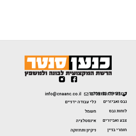
קטגוריות מוצרים
info@cnaanc.co.il
1-700-50-75-75
גבס ואביזרים
כלי עבודה ידניים
לוחות גבס
חשמל
צבע ואביזרים
אינסטלציה
חומרי בניין
ניקיון ותחזוקה