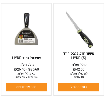
למוצר
זה
יש
מספר
סוגים.
ניתן
לבחור
את
האפשרויות
בעמוד
משור חרב לגבס הייד
המוצר
HYDE (5)
שפכטל הייד HYDE
כולל מע"מ:
כולל מע"מ:
₪
26.40
–
₪
85.60
₪
42.60
לא כולל מע״מ:
לא כולל מע״מ:
₪
22.37
-
₪
72.54
₪
36.10
הוספה לסל
בחר אפשרויות