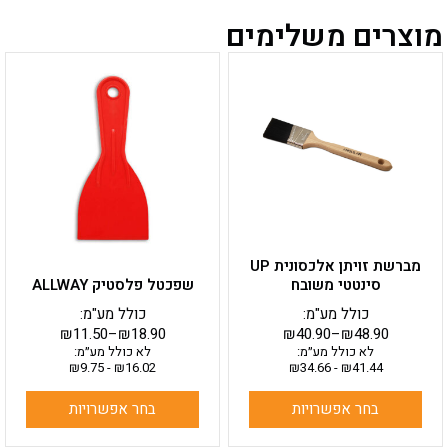
מוצרים משלימים
למוצר
למוצר
זה
זה
יש
יש
מספר
מספר
סוגים.
סוגים.
ניתן
ניתן
לבחור
לבחור
את
את
האפשרויות
האפשרויות
בעמוד
בעמוד
מברשת זויתן אלכסונית UP
המוצר
המוצר
סינטטי משובח
שפכטל פלסטיק ALLWAY
כולל מע"מ:
כולל מע"מ:
₪
11.50
–
₪
18.90
₪
40.90
–
₪
48.90
לא כולל מע״מ:
לא כולל מע״מ:
₪
9.75
-
₪
16.02
₪
34.66
-
₪
41.44
בחר אפשרויות
בחר אפשרויות