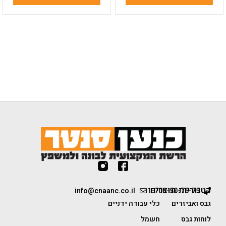
קטגוריות מוצרים
info@cnaanc.co.il
1-700-50-75-75
גבס ואביזרים
כלי עבודה ידניים
לוחות גבס
חשמל