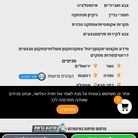
צבע ואביזרים
אינסטלציה
חומרי בניין
ניקיון ותחזוקה
תקרות אקוסטיות
אספקה טכנית
צבע לקירות פנים
מבצעים
מידע מקצועי
תקנון
ביטול עסקה
תקנון משלוחים
תקנון מבצעים
דרושים
פניות ספקים
סניפים
נשר
ירושלים
נתניה
רחובות
הצהרת נגישות
כפר סבא
אשקלון
אתר זה משתמש בעוגיות על מנת לשפר את חווית הגלישה, אנחנו מניחים
חולון
באר שבע
0
שאת/ה מסכים/ה לכך
מסכים/ה
בניית אתר מכירות- ORIGINAL CONCEPTS