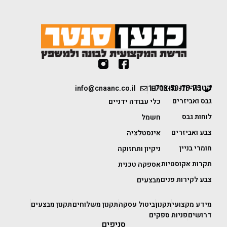
קטגוריות מוצרים
info@cnaanc.co.il
1-700-50-75-75
גבס ואביזרים
כלי עבודה ידניים
לוחות גבס
חשמל
צבע ואביזרים
אינסטלציה
חומרי בניין
ניקיון ותחזוקה
תקרות אקוסטיות
אספקה טכנית
צבע לקירות פנים
מבצעים
מידע מקצועי
תקנון
ביטול עסקה
תקנון משלוחים
תקנון מבצעים
דרושים
פניות ספקים
סניפים