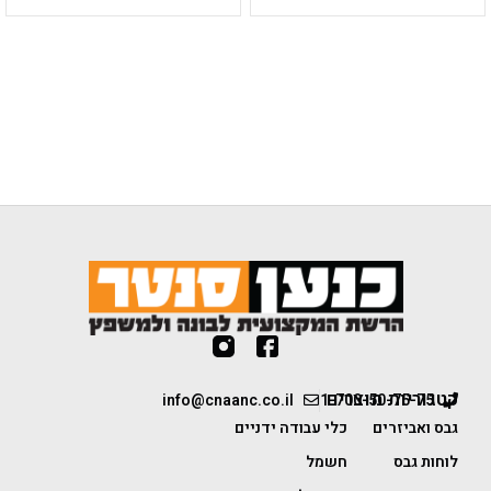
קטגוריות מוצרים
info@cnaanc.co.il
1-700-50-75-75
גבס ואביזרים
כלי עבודה ידניים
לוחות גבס
חשמל