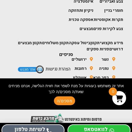
צבע ואביזרים
אינסטלציה
חומרי בניין
ניקיון ותחזוקה
תקרות אקוסטיות
אספקה טכנית
צבע לקירות פנים
מבצעים
מידע מקצועי
תקנון
ביטול עסקה
תקנון משלוחים
תקנון מבצעים
דרושים
פניות ספקים
סניפים
נשר
ירושלים
נתניה
רחובות
הצהרת נגישות
כפר סבא
אשקלון
אתר זה משתמש בעוגיות על מנת לשפר את חווית הגלישה, אנחנו מניחים
חולון
באר שבע
0
שאת/ה מסכים/ה לכך
מסכים/ה
בניית אתר מכירות- ORIGINAL CONCEPTS
לוואטסאפ
לשיחת טלפון
כל הזכויות שמורות לכנען סנטר 2026 ©