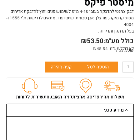
מיסטר פיקס
דבק צמנטי להדבקה בעובי 4-10 מ”מ לשימוש פנים וחוץ להדבקת אריחים
מסוג: קרמיקה, פורצלן, אבן טבעית, שיש ועוד. מתאים לדרישות ת”י 1555 ו-
4004.
בעל תו תקן ותו ירוק.
כולל מע"מ:
53.50
₪
לא כולל מע״מ:
45.34
₪
53.50₪ /
כמות
הוספה לסל
קניה מהירה
של
דבק
לקרמיקה
114
לבן
משלוח מהיר
פריסה ארצית
קניה מאובטחת
שירות לקוחות
25
ק"ג
מידע טכני
כרמית
מיסטר
פיקס