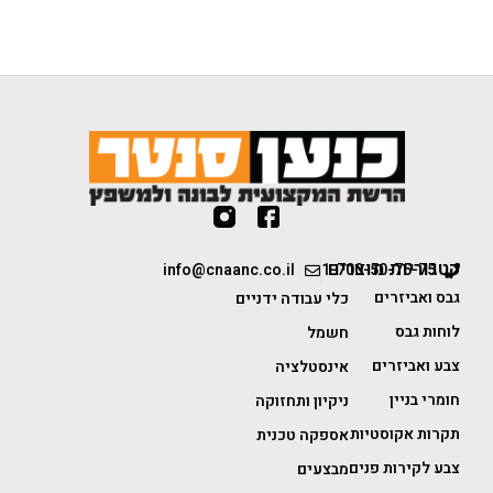
קטגוריות מוצרים
info@cnaanc.co.il
1-700-50-75-75
גבס ואביזרים
כלי עבודה ידניים
לוחות גבס
חשמל
צבע ואביזרים
אינסטלציה
חומרי בניין
ניקיון ותחזוקה
תקרות אקוסטיות
אספקה טכנית
צבע לקירות פנים
מבצעים