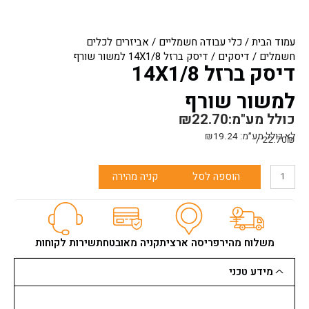
עמוד הבית
/
כלי עבודה חשמליים
/
אביזרים לכלים
חשמלים
/
דיסקים
/ דיסק ברזל 14X1/8 למשור שורף
דיסק ברזל 14X1/8
למשור שורף
כולל מע"מ:
22.70
₪
לא כולל מע״מ:
19.24
₪
22.70₪ /
כמות
הוספה לסל
קניה מהירה
של
דיסק
ברזל
14X1/8
למשור
משלוח מהיר
פריסה ארצית
קניה מאובטחת
שירות לקוחות
שורף
מידע טכני