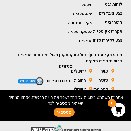
לוחות גבס
חשמל
צבע ואביזרים
אינסטלציה
חומרי בניין
ניקיון ותחזוקה
תקרות אקוסטיות
אספקה טכנית
צבע לקירות פנים
מבצעים
מידע מקצועי
תקנון
ביטול עסקה
תקנון משלוחים
תקנון מבצעים
דרושים
פניות ספקים
סניפים
נשר
ירושלים
נתניה
רחובות
הצהרת נגישות
כפר סבא
אשקלון
אתר זה משתמש בעוגיות על מנת לשפר את חווית הגלישה, אנחנו מניחים
חולון
באר שבע
0
שאת/ה מסכים/ה לכך
מסכים/ה