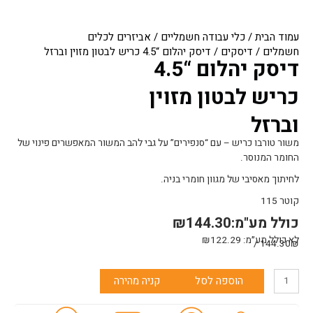
עמוד הבית
/
כלי עבודה חשמליים
/
אביזרים לכלים
חשמלים
/
דיסקים
/ דיסק יהלום “4.5 כריש לבטון מזוין וברזל
דיסק יהלום “4.5
כריש לבטון מזוין
וברזל
משור טורבו כריש – עם “סנפירים” על גבי להב המשור המאפשרים פינוי של
החומר המנוסר.
לחיתוך מאסיבי של מגוון חומרי בניה.
קוטר 115
כולל מע"מ:
144.30
₪
לא כולל מע״מ:
122.29
₪
144.30₪ /
כמות
הוספה לסל
קניה מהירה
של
דיסק