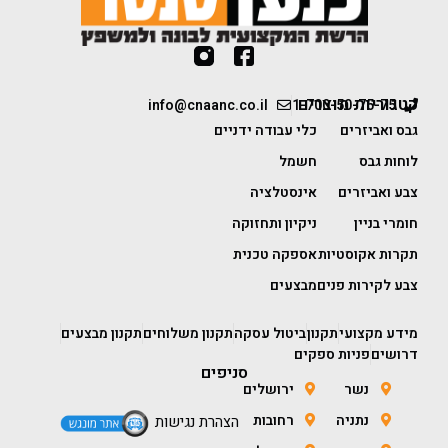
קטגוריות מוצרים
info@cnaanc.co.il
1-700-50-75-75
גבס ואביזרים
כלי עבודה ידניים
לוחות גבס
חשמל
צבע ואביזרים
אינסטלציה
חומרי בניין
ניקיון ותחזוקה
תקרות אקוסטיות
אספקה טכנית
צבע לקירות פנים
מבצעים
מידע מקצועי
תקנון
ביטול עסקה
תקנון משלוחים
תקנון מבצעים
דרושים
פניות ספקים
סניפים
נשר
ירושלים
נתניה
רחובות
הצהרת נגישות