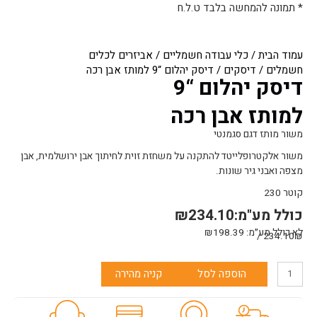
* תמונה להמחשה בלבד ט.ל.ח
עמוד הבית
/
כלי עבודה חשמליים
/
אביזרים לכלים
חשמלים
/
דיסקים
/ דיסק יהלום “9 למותז אבן רכה
דיסק יהלום “9
למותז אבן רכה
משור מותז דגם סגמנטי
משור אלקטרופלייטד להתקנה על משחזת זוית לחיתוך אבן ירושלמית, אבן
מצפה ואבני גיר שונות.
קוטר 230
כולל מע"מ:
234.10
₪
לא כולל מע״מ:
198.39
₪
234.10₪ /
כמות
הוספה לסל
קניה מהירה
של
דיסק
יהלום