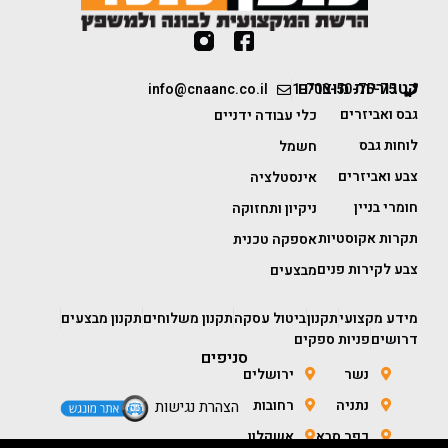
קטגוריות מוצרים
info@cnaanc.co.il
1-700-50-75-75
גבס ואביזרים
כלי עבודה ידניים
לוחות גבס
חשמל
צבע ואביזרים
אינסטלציה
חומרי בניין
ניקיון ותחזוקה
תקרות אקוסטיות
אספקה טכנית
צבע לקירות פנים
מבצעים
מידע מקצועי
תקנון
ביטול עסקה
תקנון משלוחים
תקנון מבצעים
דרושים
פניות ספקים
סניפים
נשר
ירושלים
נתניה
רחובות
הצהרת נגישות
כפר סבא
אשקלון