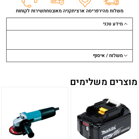
"9
למותז
משלוח מהיר
פריסה ארצית
קניה מאובטחת
שירות לקוחות
אבן
רכה
מידע טכני
משלוח / איסוף
מוצרים משלימים