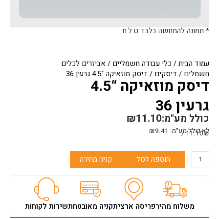
* תמונה להמחשה בלבד ט.ל.ח
עמוד הבית
/
כלי עבודה חשמליים
/
אביזרים לכלים
חשמלים
/
דיסקים
/ דיסק מוזאיקה “4.5 גרעין 36
דיסק מוזאיקה “4.5
גרעין 36
כולל מע"מ:
11.10
₪
לא כולל מע״מ:
9.41
₪
11.10₪ /
כמות
הוספה לסל
קניה מהירה
של
דיסק
מוזאיקה
"4.5
גרעין
משלוח מהיר
פריסה ארצית
קניה מאובטחת
שירות לקוחות
36