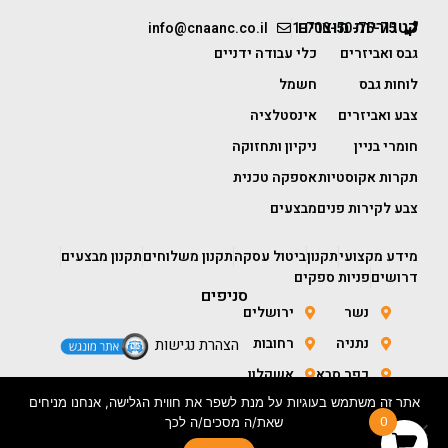
קטגוריות מוצרים
info@cnaanc.co.il
1-700-50-75-75
גבס ואביזרים
כלי עבודה ידניים
לוחות גבס
חשמל
צבע ואביזרים
אינסטלציה
חומרי בניין
ניקיון ותחזוקה
תקרות אקוסטיות
אספקה טכנית
צבע לקירות פנים
מבצעים
מידע מקצועי
תקנון
ביטול עסקה
תקנון משלוחים
תקנון מבצעים
דרושים
פניות ספקים
סניפים
נשר
ירושלים
נתניה
רחובות
הצהרת נגישות
כפר סבא
אשקלון
אתר זה משתמש בעוגיות על מנת לשפר את חווית הגלישה, אנחנו מניחים
חולון
באר שבע
0
שאת/ה מסכים/ה לכך