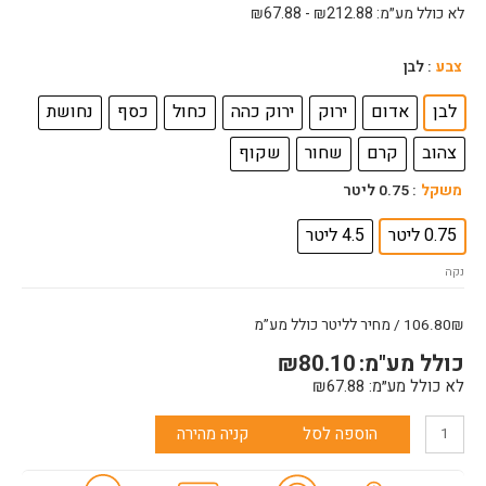
לא כולל מע״מ:
212.88
₪
-
67.88
₪
כמות
צבע
: לבן
של
המרטון
לבן
אדום
ירוק
ירוק כהה
כחול
כסף
נחושת
חלק
צהוב
קרם
שחור
שקוף
משקל
: 0.75 ליטר
0.75 ליטר
4.5 ליטר
נקה
106.80₪ / מחיר לליטר כולל מע”מ
כולל מע"מ:
80.10
₪
לא כולל מע״מ:
67.88
₪
הוספה לסל
קניה מהירה