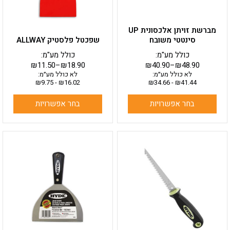
את
את
האפשרויות
האפשרויות
בעמוד
בעמוד
מברשת זויתן אלכסונית UP
המוצר
המוצר
סינטטי משובח
שפכטל פלסטיק ALLWAY
כולל מע"מ:
כולל מע"מ:
₪
11.50
–
₪
18.90
₪
40.90
–
₪
48.90
לא כולל מע״מ:
לא כולל מע״מ:
₪
9.75
-
₪
16.02
₪
34.66
-
₪
41.44
בחר אפשרויות
בחר אפשרויות
למוצר
זה
יש
מספר
סוגים.
ניתן
לבחור
את
האפשרויות