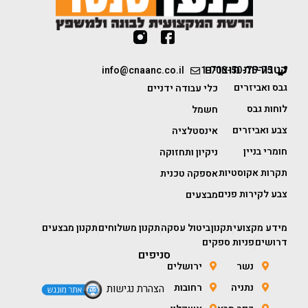
קטגוריות מוצרים
info@cnaanc.co.il
1-700-50-75-75
גבס ואביזרים
כלי עבודה ידניים
לוחות גבס
חשמל
צבע ואביזרים
אינסטלציה
חומרי בניין
ניקיון ותחזוקה
תקרות אקוסטיות
אספקה טכנית
צבע לקירות פנים
מבצעים
מידע מקצועי
תקנון
ביטול עסקה
תקנון משלוחים
תקנון מבצעים
דרושים
פניות ספקים
סניפים
נשר
ירושלים
נתניה
רחובות
הצהרת נגישות