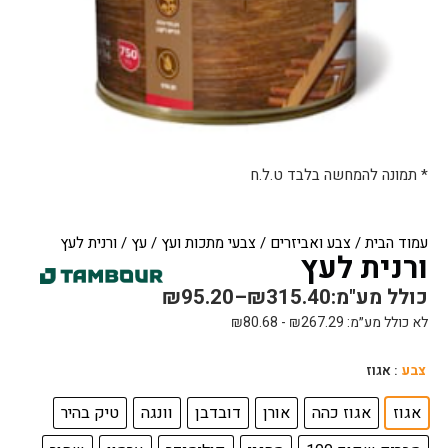
* תמונה להמחשה בלבד ט.ל.ח
עמוד הבית
/
צבע ואביזרים
/
צבעי מתכות ועץ
/
עץ
/ ורנית לעץ
ורנית לעץ
כולל מע"מ:
315.40
₪
–
95.20
₪
לא כולל מע״מ:
267.29
₪
-
80.68
₪
כמות
צבע
: אגוז
של
ורנית
אגוז
אגוז כהה
אורן
דובדבן
וונגה
טיק בהיר
לעץ