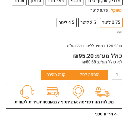
מבריק שקוף 100
מהגני
פוליסנדר
ערמון
שחור
משקל
: 0.75 ליטר
0.75 ליטר
2.5 ליטר
4.5 ליטר
נקה
126.93₪ / מחיר לליטר כולל מע”מ
כולל מע"מ:
95.20
₪
לא כולל מע״מ:
80.68
₪
הוספה לסל
קניה מהירה
משלוח מהיר
פריסה ארצית
קניה מאובטחת
שירות לקוחות
מידע טכני