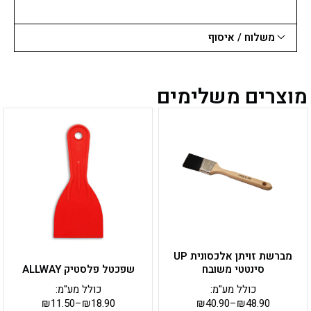
משלוח / איסוף
מוצרים משלימים
למוצר
למוצר
זה
זה
יש
יש
מספר
מספר
סוגים.
סוגים.
ניתן
ניתן
לבחור
לבחור
את
את
האפשרויות
האפשרויות
בעמוד
בעמוד
מברשת זויתן אלכסונית UP
המוצר
המוצר
סינטטי משובח
שפכטל פלסטיק ALLWAY
כולל מע"מ:
כולל מע"מ:
₪
11.50
–
₪
18.90
₪
40.90
–
₪
48.90