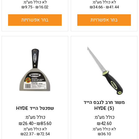
לא כולל מע״מ:
לא כולל מע״מ:
₪
9.75
-
₪
16.02
₪
34.66
-
₪
41.44
בחר אפשרויות
בחר אפשרויות
למוצר
זה
יש
מספר
סוגים.
ניתן
לבחור
את
האפשרויות
בעמוד
משור חרב לגבס הייד
המוצר
HYDE (5)
שפכטל הייד HYDE
כולל מע"מ:
כולל מע"מ:
₪
26.40
–
₪
85.60
₪
42.60
לא כולל מע״מ:
לא כולל מע״מ:
₪
22.37
-
₪
72.54
₪
36.10