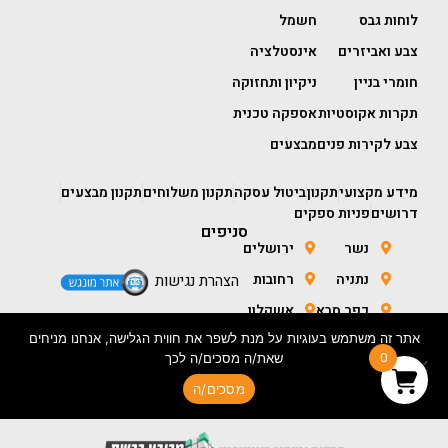
לוחות גבס
חשמל
צבע ואביזרים
אינסטלציה
חומרי בניין
ניקיון ותחזוקה
תקרות אקוסטיות
אספקה טכנית
צבע לקירות פנים
מבצעים
מידע מקצועי
תקנון
ביטול עסקה
תקנון משלוחים
תקנון מבצעים
דרושים
פניות ספקים
סניפים
נשר
ירושלים
נתניה
רחובות
הצהרת נגישות
כפר סבא
אשקלון
אתר זה משתמש בעוגיות על מנת לשפר את חווית הגלישה, אנחנו מניחים
חולון
באר שבע
0
שאת/ה מסכים/ה לכך
מסכים/ה