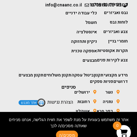
קטגוריות מוצרים
info@cnaanc.co.il
1-700-50-75-75
גבס ואביזרים
כלי עבודה ידניים
לוחות גבס
חשמל
צבע ואביזרים
אינסטלציה
חומרי בניין
ניקיון ותחזוקה
תקרות אקוסטיות
אספקה טכנית
צבע לקירות פנים
מבצעים
מידע מקצועי
תקנון
ביטול עסקה
תקנון משלוחים
תקנון מבצעים
דרושים
פניות ספקים
סניפים
נשר
ירושלים
נתניה
רחובות
הצהרת נגישות
כפר סבא
אשקלון
אתר זה משתמש בעוגיות על מנת לשפר את חווית הגלישה, אנחנו מניחים
חולון
באר שבע
0
שאת/ה מסכים/ה לכך
מסכים/ה