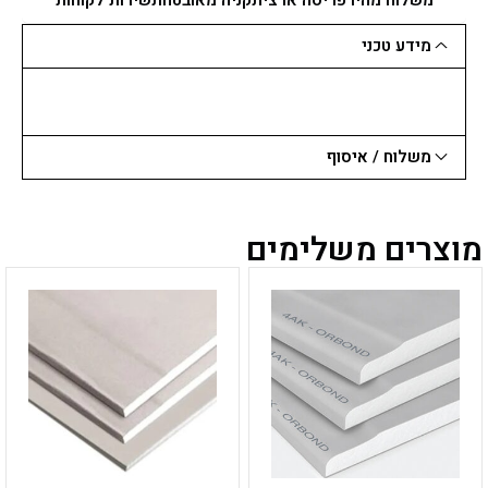
יח'
מידע טכני
משלוח / איסוף
מוצרים משלימים
למוצר
למוצר
זה
זה
יש
יש
מספר
מספר
סוגים.
סוגים.
ניתן
ניתן
לבחור
לבחור
את
את
האפשרויות
האפשרויות
בעמוד
בעמוד