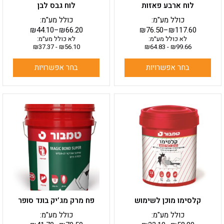
לוח ארבע פאזות
לוח גבס לבן
המוצר
המוצר
כולל מע"מ:
כולל מע"מ:
₪
44.10
–
₪
66.20
₪
76.50
–
₪
117.60
לא כולל מע״מ:
לא כולל מע״מ:
₪
37.37
-
₪
56.10
₪
64.83
-
₪
99.66
בחר אפשרויות
בחר אפשרויות
למוצר
למוצר
זה
זה
יש
יש
מספר
מספר
סוגים.
סוגים.
ניתן
ניתן
לבחור
לבחור
את
את
האפשרויות
האפשרויות
בעמוד
בעמוד
קלסימו מוכן לשימוש
פח מרק מג’יק בונד סופר
המוצר
המוצר
כולל מע"מ:
כולל מע"מ: