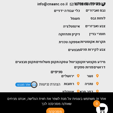
קטגוריות מוצרים
info@cnaanc.co.il
1-700-50-75-75
גבס ואביזרים
כלי עבודה ידניים
לוחות גבס
חשמל
צבע ואביזרים
אינסטלציה
חומרי בניין
ניקיון ותחזוקה
תקרות אקוסטיות
אספקה טכנית
צבע לקירות פנים
מבצעים
מידע מקצועי
תקנון
ביטול עסקה
תקנון משלוחים
תקנון מבצעים
דרושים
פניות ספקים
סניפים
נשר
ירושלים
נתניה
רחובות
הצהרת נגישות
כפר סבא
אשקלון
אתר זה משתמש בעוגיות על מנת לשפר את חווית הגלישה, אנחנו מניחים
חולון
באר שבע
0
שאת/ה מסכים/ה לכך
מסכים/ה