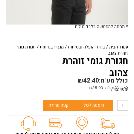
* תמונה להמחשה בלבד ט.ל.ח
עמוד הבית
/
ביגוד הנעלה ובטיחות
/
מוצרי בטיחות
/ חגורת גומי
זוהרת צהוב
חגורת גומי זוהרת
צהוב
כולל מע"מ:
42.40
₪
לא כולל מע״מ:
35.93
₪
42.40₪ /
כמות
הוספה לסל
קניה מהירה
של
חגורת
גומי
זוהרת
צהוב
משלוח מהיר
פריסה ארצית
קניה מאובטחת
שירות לקוחות