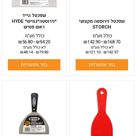
האפשרויות
האפשרויות
בעמוד
בעמוד
שפכטל הייד
המוצר
המוצר
שפכטל נירוסטה מקצועי
*נירוסטה*גמיש* HYDE
STORCH
ראש פטיש
כולל מע"מ:
כולל מע"מ:
₪
56.80
–
₪
94.20
₪
142.90
–
₪
168.70
לא כולל מע״מ:
לא כולל מע״מ:
₪
48.14
-
₪
79.83
₪
121.10
-
₪
142.97
בחר אפשרויות
בחר אפשרויות
למוצר
למוצר
זה
זה
יש
יש
מספר
מספר
סוגים.
סוגים.
ניתן
ניתן
לבחור
לבחור
את
את
האפשרויות
האפשרויות