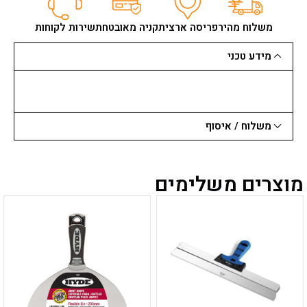
סטנלי
STANLEY+מיכל
משלוח מהיר
פריסה ארצית
קניה מאובטחת
שירות לקוחות
FATMAX
מידע טכני
משלוח / איסוף
מוצרים משלימים
למוצר
למוצר
זה
זה
יש
יש
מספר
מספר
סוגים.
סוגים.
ניתן
ניתן
לבחור
לבחור
את
את