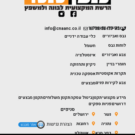
קטגוריות מוצרים
info@cnaanc.co.il
1-700-50-75-75
גבס ואביזרים
כלי עבודה ידניים
לוחות גבס
חשמל
צבע ואביזרים
אינסטלציה
חומרי בניין
ניקיון ותחזוקה
תקרות אקוסטיות
אספקה טכנית
צבע לקירות פנים
מבצעים
מידע מקצועי
תקנון
ביטול עסקה
תקנון משלוחים
תקנון מבצעים
דרושים
פניות ספקים
סניפים
נשר
ירושלים
נתניה
רחובות
הצהרת נגישות
כפר סבא
אשקלון