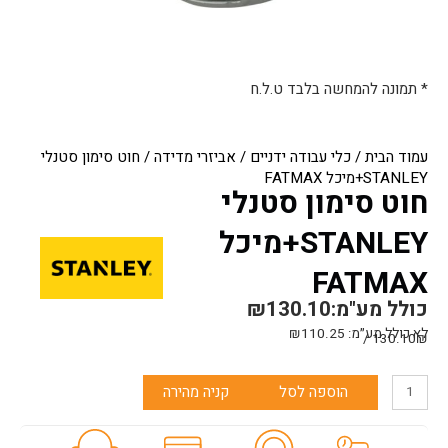
* תמונה להמחשה בלבד ט.ל.ח
עמוד הבית
/
כלי עבודה ידניים
/
אביזרי מדידה
/ חוט סימון סטנלי
STANLEY+מיכל FATMAX
חוט סימון סטנלי
STANLEY+מיכל
FATMAX
כולל מע"מ:
130.10
₪
לא כולל מע״מ:
110.25
₪
130.10₪ /
כמות
הוספה לסל
קניה מהירה
של
חוט
סימון