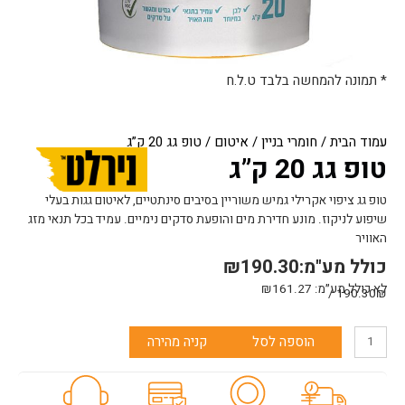
* תמונה להמחשה בלבד ט.ל.ח
עמוד הבית
/
חומרי בניין
/
איטום
/ טופ גג 20 ק”ג
טופ גג 20 ק”ג
טופ גג ציפוי אקרילי גמיש משוריין בסיבים סינתטיים, לאיטום גגות בעלי
שיפוע לניקוז. מונע חדירת מים והופעת סדקים נימיים. עמיד בכל תנאי מזג
האוויר
כולל מע"מ:
190.30
₪
לא כולל מע״מ:
161.27
₪
190.30₪ /
כמות
הוספה לסל
קניה מהירה
של
טופ
גג