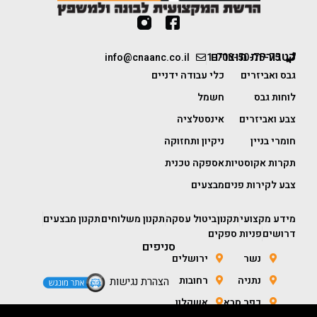
קטגוריות מוצרים
info@cnaanc.co.il
1-700-50-75-75
גבס ואביזרים
כלי עבודה ידניים
לוחות גבס
חשמל
צבע ואביזרים
אינסטלציה
חומרי בניין
ניקיון ותחזוקה
תקרות אקוסטיות
אספקה טכנית
צבע לקירות פנים
מבצעים
מידע מקצועי
תקנון
ביטול עסקה
תקנון משלוחים
תקנון מבצעים
דרושים
פניות ספקים
סניפים
נשר
ירושלים
נתניה
רחובות
הצהרת נגישות
כפר סבא
אשקלון