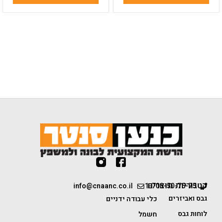
קטגוריות מוצרים
info@cnaanc.co.il
1-700-50-75-75
גבס ואביזרים
כלי עבודה ידניים
לוחות גבס
חשמל