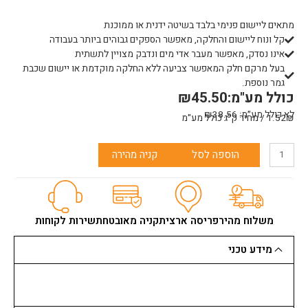
מתאים ליישום פנימי בלבד בשיטה ידנית או ממוכנת
קל ונוח ליישום והחלקה, מאפשר הספקים גבוהים ביותר בעבודה
אינו נסדק, מאפשר מעבר אדי מים ונדבק מצויין לתשתית
בעל מרקם חלק המאפשר צביעה ללא החלקה מוקדמת או יישום שכבת
גמר נוספת.
כולל מע"מ:
45.50
₪
לא כולל מע״מ:
38.56
₪
1.52₪ / מחיר ק"ג כולל מע"מ
כמות
הוספה לסל
קניה מהירה
של
טיח
גבס
ממדים
794
משלוח מהיר
פריסה ארצית
קניה מאובטחת
שירות לקוחות
מידע טכני