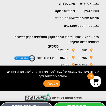
צבע ואביזרים
אינסטלציה
חומרי בניין
ניקיון ותחזוקה
תקרות אקוסטיות
אספקה טכנית
צבע לקירות פנים
מבצעים
מידע מקצועי
תקנון
ביטול עסקה
תקנון משלוחים
תקנון מבצעים
דרושים
פניות ספקים
סניפים
נשר
ירושלים
נתניה
רחובות
הצהרת נגישות
כפר סבא
אשקלון
אתר זה משתמש בעוגיות על מנת לשפר את חווית הגלישה, אנחנו מניחים
חולון
באר שבע
0
שאת/ה מסכים/ה לכך
מסכים/ה
בניית אתר מכירות- ORIGINAL CONCEPTS