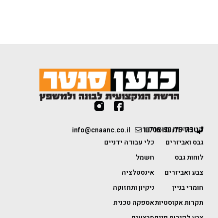
קטגוריות מוצרים
info@cnaanc.co.il
1-700-50-75-75
גבס ואביזרים
כלי עבודה ידניים
לוחות גבס
חשמל
צבע ואביזרים
אינסטלציה
חומרי בניין
ניקיון ותחזוקה
תקרות אקוסטיות
אספקה טכנית
צבע לקירות פנים
מבצעים