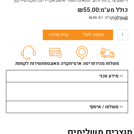
ליישום צר, בינוני ורחב. מתאים לחומרי איטום אקריליים, לטקס וסיליקון.
כולל מע"מ:
55.00
₪
לא כולל מע״מ:
46.61
₪
55.00₪ /
כמות
הוספה לסל
קניה מהירה
של
ידית
רב
תכליתי
לסיליקון
משלוח מהיר
פריסה ארצית
קניה מאובטחת
שירות לקוחות
ALLWAY
מידע טכני
משלוח / איסוף
מוצרים משלימים