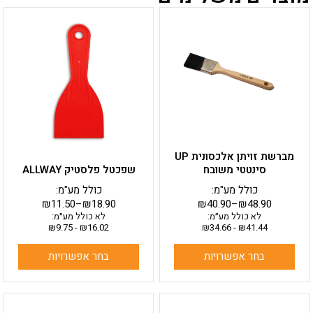
למוצר
למוצר
זה
זה
יש
יש
מספר
מספר
סוגים.
סוגים.
ניתן
ניתן
לבחור
לבחור
את
את
האפשרויות
האפשרויות
בעמוד
בעמוד
מברשת זויתן אלכסונית UP
המוצר
המוצר
סינטטי משובח
שפכטל פלסטיק ALLWAY
כולל מע"מ:
כולל מע"מ:
₪
11.50
–
₪
18.90
₪
40.90
–
₪
48.90
לא כולל מע״מ:
לא כולל מע״מ:
₪
9.75
-
₪
16.02
₪
34.66
-
₪
41.44
בחר אפשרויות
בחר אפשרויות
למוצר