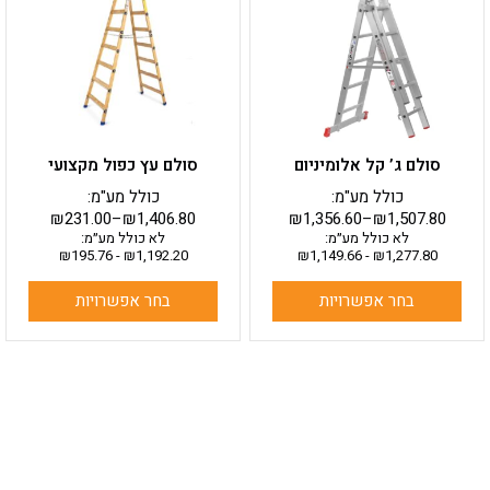
מספר
מספר
סוגים.
סוגים.
ניתן
ניתן
לבחור
לבחור
את
את
האפשרויות
האפשרויות
בעמוד
בעמוד
סולם ג’ קל אלומיניום
סולם עץ כפול מקצועי
המוצר
המוצר
כולל מע"מ:
כולל מע"מ:
₪
231.00
–
₪
1,406.80
₪
1,356.60
–
₪
1,507.80
לא כולל מע״מ:
לא כולל מע״מ:
₪
195.76
-
₪
1,192.20
₪
1,149.66
-
₪
1,277.80
בחר אפשרויות
בחר אפשרויות