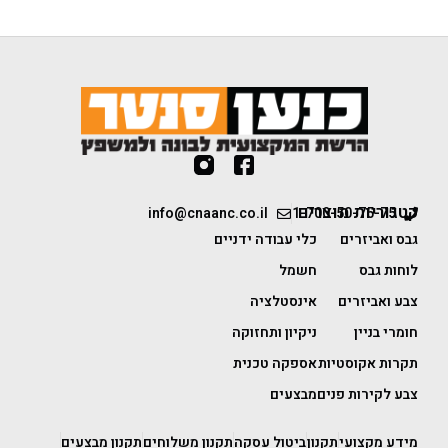
קטגוריות מוצרים
info@cnaanc.co.il
1-700-50-75-75
גבס ואביזרים
כלי עבודה ידניים
לוחות גבס
חשמל
צבע ואביזרים
אינסטלציה
חומרי בניין
ניקיון ותחזוקה
תקרות אקוסטיות
אספקה טכנית
צבע לקירות פנים
מבצעים
מידע מקצועי
תקנון
ביטול עסקה
תקנון משלוחים
תקנון מבצעים