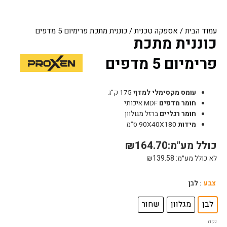
עמוד הבית
/
אספקה טכנית
/ כוננית מתכת פרימיום 5 מדפים
כוננית מתכת
פרימיום 5 מדפים
עומס מקסימלי למדף
175 ק”ג
חומר מדפים
MDF איכותי
חומר רגליים
ברזל מגולוון
מידות
90X40X180 ס”מ
כולל מע"מ:
164.70
₪
לא כולל מע״מ:
139.58
₪
כמות
צבע
: לבן
של
כוננית
לבן
מגלוון
שחור
מתכת
נקה
פרימיום