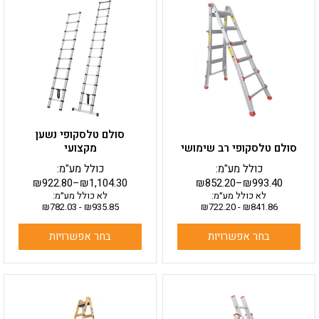
זה
זה
יש
יש
מספר
מספר
סוגים.
סוגים.
ניתן
ניתן
לבחור
לבחור
את
את
האפשרויות
האפשרויות
בעמוד
בעמוד
סולם טלסקופי נשען
המוצר
המוצר
סולם טלסקופי רב שימושי
מקצועי
כולל מע"מ:
כולל מע"מ:
₪
922.80
–
₪
1,104.30
₪
852.20
–
₪
993.40
לא כולל מע״מ:
לא כולל מע״מ:
₪
782.03
-
₪
935.85
₪
722.20
-
₪
841.86
בחר אפשרויות
בחר אפשרויות
למוצר
למוצר
זה
זה
יש
יש