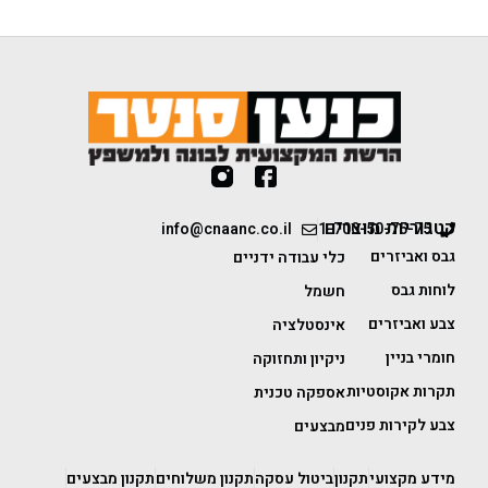
קטגוריות מוצרים
info@cnaanc.co.il
1-700-50-75-75
גבס ואביזרים
כלי עבודה ידניים
לוחות גבס
חשמל
צבע ואביזרים
אינסטלציה
חומרי בניין
ניקיון ותחזוקה
תקרות אקוסטיות
אספקה טכנית
צבע לקירות פנים
מבצעים
מידע מקצועי
תקנון
ביטול עסקה
תקנון משלוחים
תקנון מבצעים