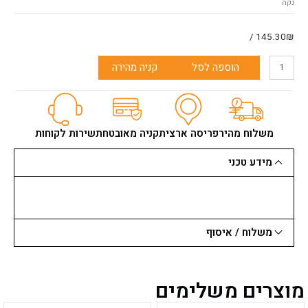
נקה
מילווקי
חצי
אצבע
145.30₪ /
הוספה לסל
קניה מהירה
משלוח מהיר
פריסה ארצית
קניה מאובטחת
שירות לקוחות
מידע טכני
משלוח / איסוף
מוצרים משלימים