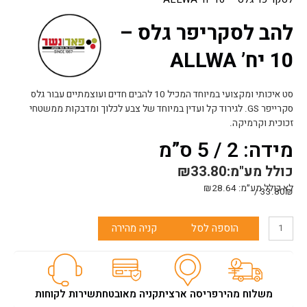
להב לסקריפר גלס –
10 יח’ ALLWA
סט איכותי ומקצועי במיוחד המכיל 10 להבים חדים ועוצמתיים עבור גלס
סקרייפר GS. לגירוד קל ועדין במיוחד של צבע לכלוך ומדבקות ממשטחי
זכוכית וקרמיקה.
מידה: 2 / 5 ס”מ
כולל מע"מ:
33.80
₪
לא כולל מע״מ:
28.64
₪
33.80₪ /
כמות
הוספה לסל
קניה מהירה
של
להב
לסקריפר
גלס
-
משלוח מהיר
פריסה ארצית
קניה מאובטחת
שירות לקוחות
10