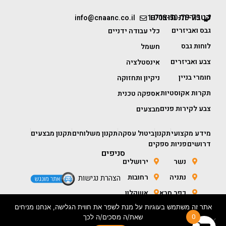
קטגוריות מוצרים
info@cnaanc.co.il
1-700-50-75-75
גבס ואביזרים
כלי עבודה ידניים
לוחות גבס
חשמל
צבע ואביזרים
אינסטלציה
חומרי בניין
ניקיון ותחזוקה
תקרות אקוסטיות
אספקה טכנית
צבע לקירות פנים
מבצעים
מידע מקצועי
תקנון
ביטול עסקה
תקנון משלוחים
תקנון מבצעים
דרושים
פניות ספקים
סניפים
נשר
ירושלים
נתניה
רחובות
הצהרת נגישות
כפר סבא
אשקלון
אתר זה משתמש בעוגיות על מנת לשפר את חווית הגלישה, אנחנו מניחים
חולון
באר שבע
0
שאת/ה מסכים/ה לכך