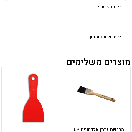
יח'
מידע טכני
ALLWA
משלוח / איסוף
מוצרים משלימים
למוצר
למוצר
זה
זה
יש
יש
מספר
מספר
סוגים.
סוגים.
ניתן
ניתן
לבחור
לבחור
את
את
האפשרויות
האפשרויות
בעמוד
בעמוד
מברשת זויתן אלכסונית UP
המוצר
המוצר