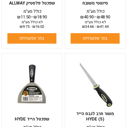
סינטטי משובח
שפכטל פלסטיק ALLWAY
כולל מע"מ:
כולל מע"מ:
₪
11.50
–
₪
18.90
₪
40.90
–
₪
48.90
לא כולל מע״מ:
לא כולל מע״מ:
₪
9.75
-
₪
16.02
₪
34.66
-
₪
41.44
בחר אפשרויות
בחר אפשרויות
למוצר
זה
יש
מספר
סוגים.
ניתן
לבחור
את
האפשרויות
בעמוד
משור חרב לגבס הייד
המוצר
HYDE (5)
שפכטל הייד HYDE