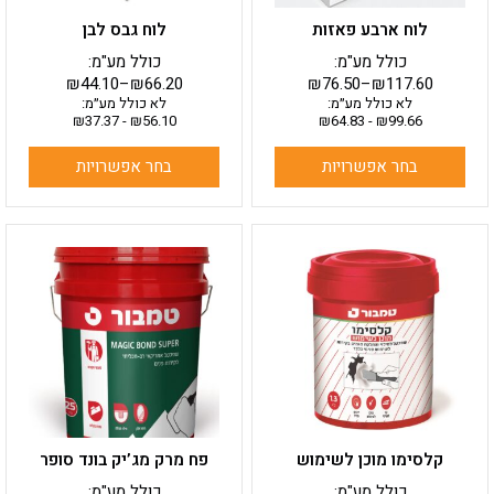
בעמוד
בעמוד
לוח ארבע פאזות
לוח גבס לבן
המוצר
המוצר
כולל מע"מ:
כולל מע"מ:
₪
44.10
–
₪
66.20
₪
76.50
–
₪
117.60
לא כולל מע״מ:
לא כולל מע״מ:
₪
37.37
-
₪
56.10
₪
64.83
-
₪
99.66
בחר אפשרויות
בחר אפשרויות
למוצר
למוצר
זה
זה
יש
יש
מספר
מספר
סוגים.
סוגים.
ניתן
ניתן
לבחור
לבחור
את
את
האפשרויות
האפשרויות
בעמוד
בעמוד
קלסימו מוכן לשימוש
פח מרק מג’יק בונד סופר
המוצר
המוצר
כולל מע"מ:
כולל מע"מ: