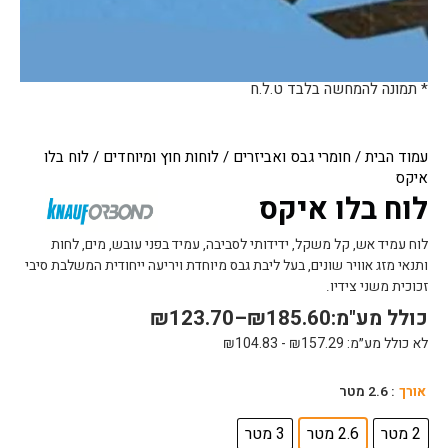
* תמונה להמחשה בלבד ט.ל.ח
עמוד הבית
/
חומרי גבס ואביזרים
/
לוחות חוץ ומיוחדים
/ לוח בלו
איקס
לוח בלו איקס
לוח עמיד אש, קל משקל, ידידותי לסביבה, עמיד בפני עובש, מים, לחות
ותנאי מזג אוויר שונים, בעל ליבת גבס מיוחדת ויריעה ייחודית המשלבת סיבי
זכוכית משני צידיו.
כולל מע"מ:
185.60
₪
–
123.70
₪
לא כולל מע״מ:
157.29
₪
-
104.83
₪
כמות
אורך
: 2.6 מטר
של
לוח
2 מטר
2.6 מטר
3 מטר