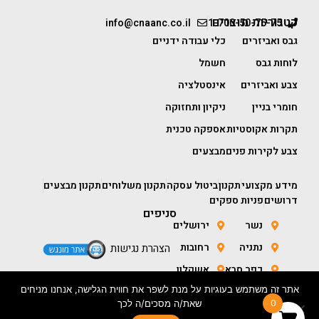
קטגוריות מוצרים
info@cnaanc.co.il
1-700-50-75-75
גבס ואביזרים
כלי עבודה ידניים
לוחות גבס
חשמל
צבע ואביזרים
אינסטלציה
חומרי בניין
ניקיון ותחזוקה
תקרות אקוסטיות
אספקה טכנית
צבע לקירות פנים
מבצעים
מידע מקצועי
תקנון
ביטול עסקה
תקנון משלוחים
תקנון מבצעים
דרושים
פניות ספקים
סניפים
נשר
ירושלים
נתניה
רחובות
הצהרת נגישות
כפר סבא
אשקלון
אתר זה משתמש בעוגיות על מנת לשפר את חווית הגלישה, אנחנו מניחים
חולון
באר שבע
0
שאת/ה מסכים/ה לכך