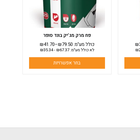
את
האפשרויות
בעמוד
המוצר
פח מרק מג’יק בונד סופר
₪
כולל מע"מ:
79.50
₪
–
41.70
₪
₪
לא כולל מע״מ:
67.37
₪
-
35.34
₪
בחר אפשרויות