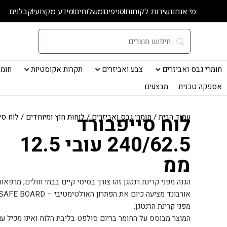
ילוג
מי אנחנו
שירות לקוחות
סניפים
משלוחים
מידע מקצועי
קבלנים
תוכן
חומרי גבס ואביזרים
צבע ואביזרים
תקרות אקוסטיות
חומרי
אספקה טכנית
מבצעים
לוח סייפבורד
עמוד הבית
/
חומרי גבס ואביזרים
/
לוחות חוץ ומיוחדים
/ לוח סייפבורד 62.5
240/62.5 עובי 12.5
ממ
הגנה מפני קרינת רנטגן זהו צורך בסיסי קיים בבתי חולים, מרפאות
מפני קרינת הרנטגן.
המוצר מבוסס על החומר בריום סולפט בליבת הלוח ואינו מכיל עו