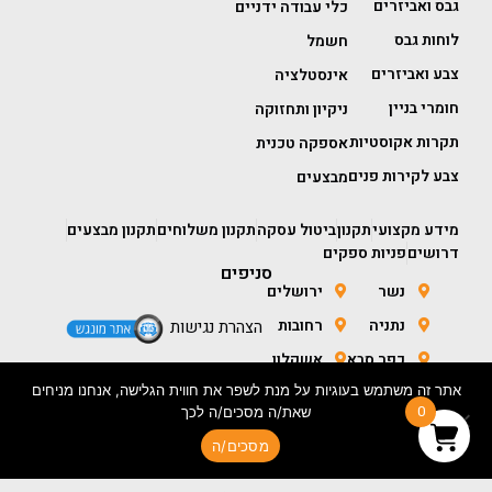
גבס ואביזרים
כלי עבודה ידניים
לוחות גבס
חשמל
צבע ואביזרים
אינסטלציה
חומרי בניין
ניקיון ותחזוקה
תקרות אקוסטיות
אספקה טכנית
צבע לקירות פנים
מבצעים
מידע מקצועי
תקנון
ביטול עסקה
תקנון משלוחים
תקנון מבצעים
דרושים
פניות ספקים
סניפים
נשר
ירושלים
נתניה
רחובות
הצהרת נגישות
כפר סבא
אשקלון
אתר זה משתמש בעוגיות על מנת לשפר את חווית הגלישה, אנחנו מניחים
חולון
באר שבע
0
שאת/ה מסכים/ה לכך
מסכים/ה