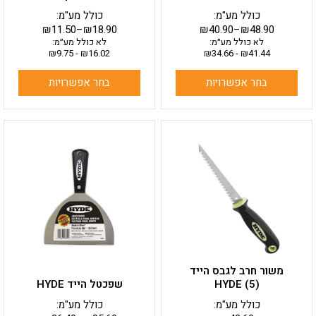
כולל מע"מ:
כולל מע"מ:
₪
11.50
–
₪
18.90
₪
40.90
–
₪
48.90
לא כולל מע״מ:
לא כולל מע״מ:
₪
9.75
-
₪
16.02
₪
34.66
-
₪
41.44
בחר אפשרויות
בחר אפשרויות
למוצר
זה
יש
מספר
סוגים.
ניתן
לבחור
את
האפשרויות
בעמוד
משור חרב לגבס הייד
המוצר
HYDE (5)
שפכטל הייד HYDE
כולל מע"מ:
כולל מע"מ: