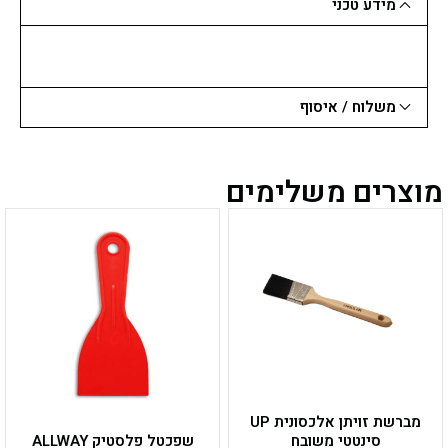
מידע טכני
משלוח / איסוף
מוצרים משלימים
למוצר
למוצר
זה
זה
יש
יש
מספר
מספר
סוגים.
סוגים.
ניתן
ניתן
לבחור
לבחור
את
את
האפשרויות
האפשרויות
בעמוד
בעמוד
מברשת זויתן אלכסונית UP
המוצר
המוצר
סינטטי משובח
שפכטל פלסטיק ALLWAY