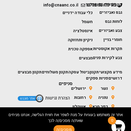
קטגוריות מוצרים
info@cnaanc.co.il
1-700-50-75-75
גבס ואביזרים
כלי עבודה ידניים
לוחות גבס
חשמל
צבע ואביזרים
אינסטלציה
חומרי בניין
ניקיון ותחזוקה
תקרות אקוסטיות
אספקה טכנית
צבע לקירות פנים
מבצעים
מידע מקצועי
תקנון
ביטול עסקה
תקנון משלוחים
תקנון מבצעים
דרושים
פניות ספקים
סניפים
נשר
ירושלים
נתניה
רחובות
הצהרת נגישות
כפר סבא
אשקלון
אתר זה משתמש בעוגיות על מנת לשפר את חווית הגלישה, אנחנו מניחים
חולון
באר שבע
0
שאת/ה מסכים/ה לכך
מסכים/ה