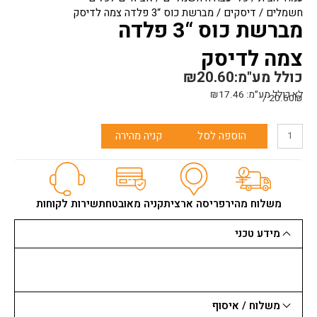
חשמלים
/
דיסקים
/ מברשת כוס “3 פלדה צמה לדיסק
מברשת כוס “3 פלדה
צמה לדיסק
כולל מע"מ:
20.60
₪
לא כולל מע״מ:
17.46
₪
20.60₪ /
כמות
הוספה לסל
קניה מהירה
של
מברשת
כוס
"3
פלדה
משלוח מהיר
פריסה ארצית
קניה מאובטחת
שירות לקוחות
צמה
לדיסק
מידע טכני
משלוח / איסוף