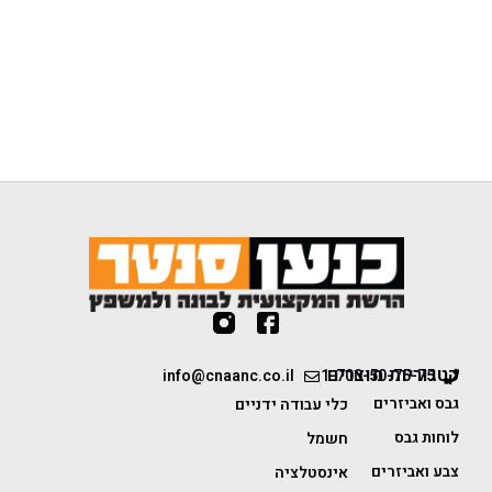
קטגוריות מוצרים
info@cnaanc.co.il
1-700-50-75-75
גבס ואביזרים
כלי עבודה ידניים
לוחות גבס
חשמל
צבע ואביזרים
אינסטלציה