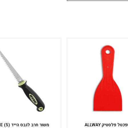
למוצר
זה
יש
מספר
סוגים.
ניתן
לבחור
את
האפשרויות
בעמוד
המוצר
כטל פלסטיק ALLWAY
משור חרב לגבס הייד HYDE (5)