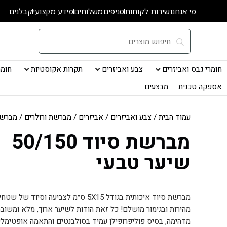
ילוג
מי אנחנו
שירות לקוחות
סניפים
משלוחים
מידע מקצועי
קבלנים
תוכן
חומרי גבס ואביזרים
צבע ואביזרים
תקרות אקוסטיות
חומרי
אספקה טכנית
מבצעים
עמוד הבית
/
צבע ואביזרים
/
אביזרים
/
מברשת ורולרים
/ מברשת סיוד 50
מברשת סיוד 50/150
שיער טבעי
מברשת סיוד איכותית בגודל 5X15 ס״מ לצביע
מהירות ובגימור מושלם! כל זאת הודות לשיער ארוך, מלא ומשוב
מדהימה, בסיס פוליפרופילן עמיד בסולבנטים והתאמה אופטימלית