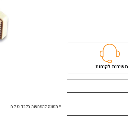
ת
שירות לקוחות
* תמונה להמחשה בלבד ט.ל.ח