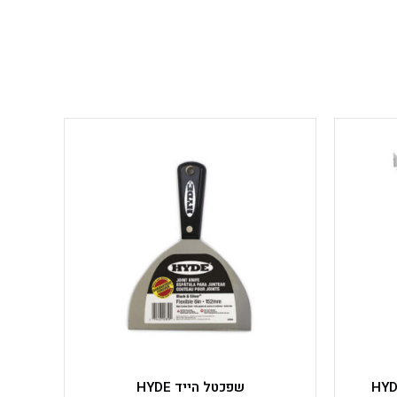
למוצר
זה
יש
מספר
סוגים.
ניתן
לבחור
את
האפשרויות
בעמוד
המוצר
שפכטל הייד HYDE