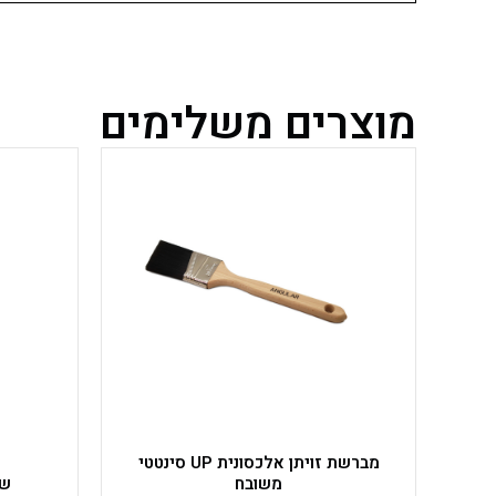
מוצרים משלימים
למוצר
זה
יש
מספר
סוגים.
ניתן
לבחור
את
האפשרויות
בעמוד
המוצר
מברשת זויתן אלכסונית UP סינטטי
משובח
שפ