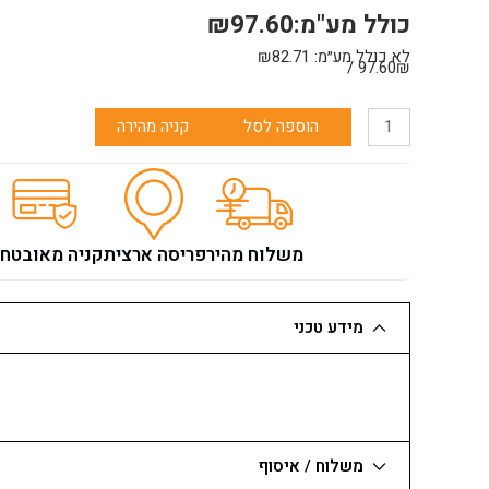
כולל מע"מ:
97.60
₪
לא כולל מע״מ:
82.71
₪
97.60₪ /
כמות
הוספה לסל
קניה מהירה
של
מברשת
סיוד
50/150
שיער
משלוח מהיר
פריסה ארצית
קניה מאובטח
טבעי
מידע טכני
משלוח / איסוף