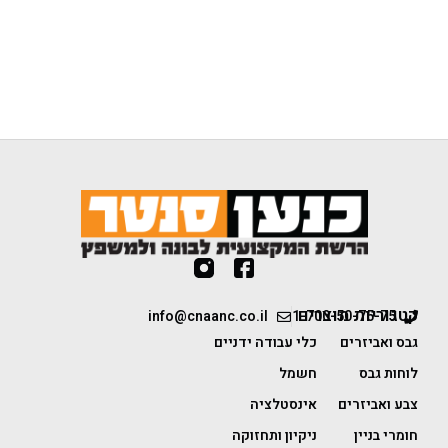
קטגוריות מוצרים
info@cnaanc.co.il
1-700-50-75-75
גבס ואביזרים
כלי עבודה ידניים
לוחות גבס
חשמל
צבע ואביזרים
אינסטלציה
חומרי בניין
ניקיון ותחזוקה