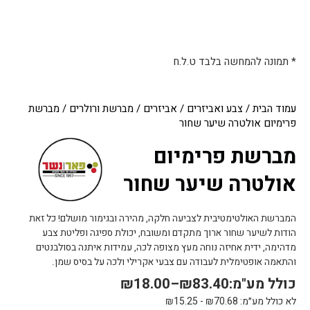
* תמונה להמחשה בלבד ט.ל.ח
עמוד הבית
/
צבע ואביזרים
/
אביזרים
/
מברשת ורולרים
/ מברשת
פרימיום אולטרה שיער שחור
מברשת פרימיום
אולטרה שיער שחור
המברשת האולטימטיבית לצביעה חלקה, מהירה ובגימור מושלם! כל זאת
הודות לשיער שחור ארוך מתקדם ומשובח, יכולת ספיגה ופליטת צבע
מדהימה, ידית אחיזה נוחה מעץ מצופה לכה, עמידות איתנה בסולבנטים
והתאמה אופטימלית לעבודה עם צבעי אקרילי ולכה על בסיס שמן.
כולל מע"מ:
83.40
₪
–
18.00
₪
לא כולל מע״מ:
70.68
₪
-
15.25
₪