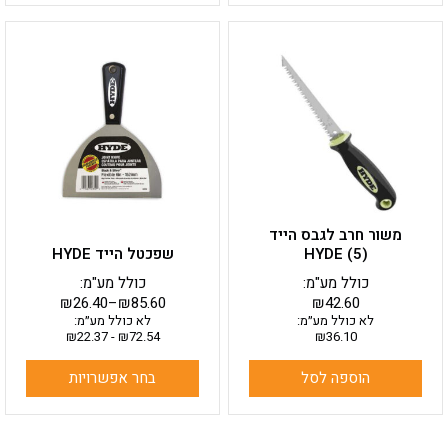
למוצר
זה
יש
מספר
סוגים.
ניתן
לבחור
את
האפשרויות
בעמוד
משור חרב לגבס הייד
המוצר
HYDE (5)
שפכטל הייד HYDE
כולל מע"מ:
כולל מע"מ:
₪
26.40
–
₪
85.60
₪
42.60
לא כולל מע״מ:
לא כולל מע״מ:
₪
22.37
-
₪
72.54
₪
36.10
הוספה לסל
בחר אפשרויות