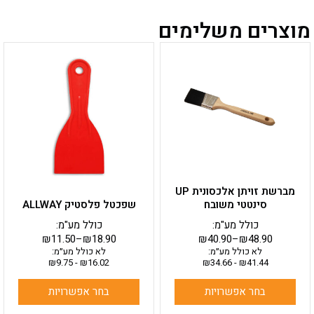
מוצרים משלימים
למוצר
למוצר
זה
זה
יש
יש
מספר
מספר
סוגים.
סוגים.
ניתן
ניתן
לבחור
לבחור
את
את
האפשרויות
האפשרויות
בעמוד
בעמוד
מברשת זויתן אלכסונית UP
המוצר
המוצר
סינטטי משובח
שפכטל פלסטיק ALLWAY
כולל מע"מ:
כולל מע"מ:
₪
11.50
–
₪
18.90
₪
40.90
–
₪
48.90
לא כולל מע״מ:
לא כולל מע״מ:
₪
9.75
-
₪
16.02
₪
34.66
-
₪
41.44
בחר אפשרויות
בחר אפשרויות