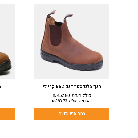
למוצר
זה
יש
מספר
סוגים.
ניתן
לבחור
את
האפשרויות
בעמוד
המוצר
מגף בלנדסטון דגם 562 קרייזי
מ
כולל מע"מ:
452.80
₪
לא כולל מע״מ:
383.73
₪
בחר אפשרויות