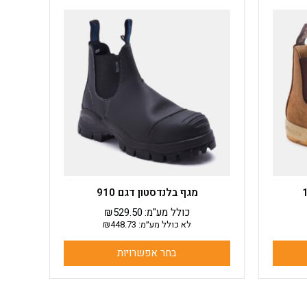
למוצר
זה
יש
מספר
סוגים.
ניתן
לבחור
את
האפשרויות
בעמוד
המוצר
מגף בלנדסטון דגם 910
כולל מע"מ:
529.50
₪
לא כולל מע״מ:
448.73
₪
בחר אפשרויות