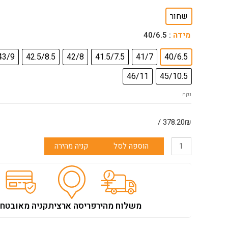
של
שחור
מגף
בלנדסטון
מידה
: 40/6.5
דגם
406
43/9
42.5/8.5
42/8
41.5/7.5
41/7
40/6.5
46/11
45/10.5
נקה
378.20₪ /
הוספה לסל
קניה מהירה
משלוח מהיר
פריסה ארצית
קניה מאובטח