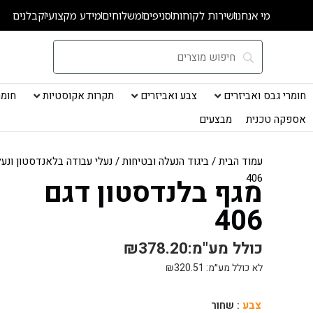
ילוג
מי אנחנו
שירות לקוחות
סניפים
משלוחים
מידע מקצועי
קבלנים
תוכן
חומרי גבס ואביזרים
צבע ואביזרים
תקרות אקוסטיות
חומרי
אספקה טכנית
מבצעים
עמוד הבית
/
ביגוד הנעלה ובטיחות
/
נעלי עבודה בלאנדסטון ונעל
406
מגף בלנדסטון דגם
406
כולל מע"מ:
378.20
₪
לא כולל מע״מ:
320.51
₪
כמות
צבע
: שחור