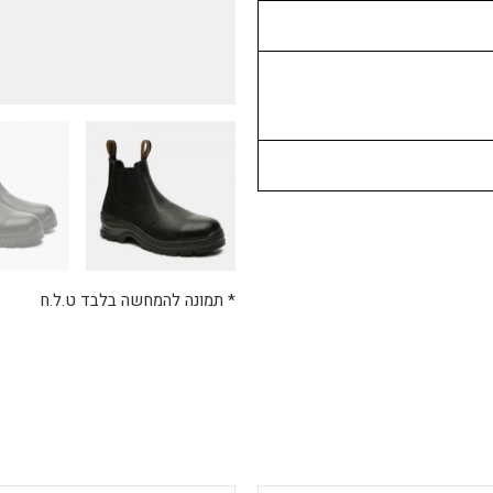
* תמונה להמחשה בלבד ט.ל.ח