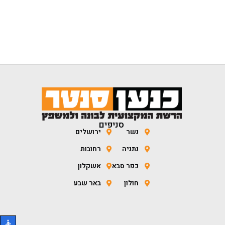
סניפים
נשר
ירושלים
נתניה
רחובות
כפר סבא
אשקלון
חולון
באר שבע