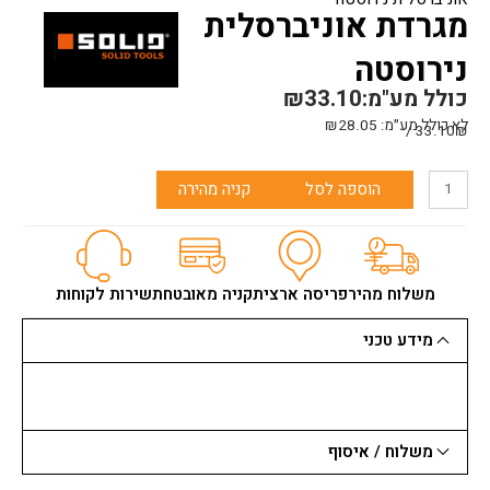
מגרדת אוניברסלית
נירוסטה
כולל מע"מ:
33.10
₪
לא כולל מע״מ:
28.05
₪
33.10₪ /
כמות
הוספה לסל
קניה מהירה
של
מגרדת
אוניברסלית
נירוסטה
משלוח מהיר
פריסה ארצית
קניה מאובטחת
שירות לקוחות
מידע טכני
משלוח / איסוף