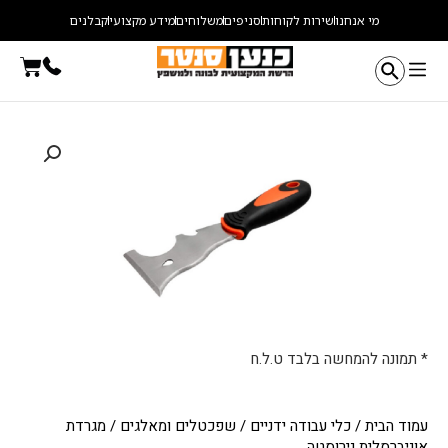
ילוג
מי אנחנו
שירות לקוחות
סניפים
משלוחים
מידע מקצועי
קבלנים
תוכן
עגלת
קניו
* תמונה להמחשה בלבד ט.ל.ח
עמוד הבית
/
כלי עבודה ידניים
/
שפכטלים ומאלגים
/ מגרדת
אוניברסלית נירוסטה