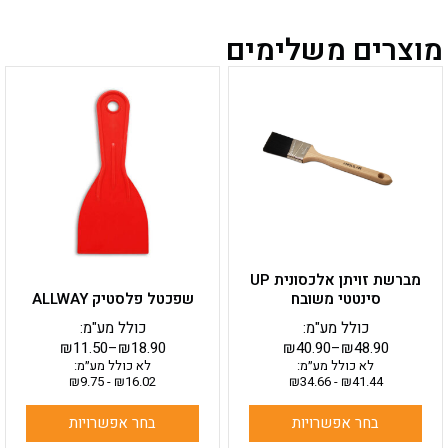
מוצרים משלימים
למוצר
למוצר
זה
זה
יש
יש
מספר
מספר
סוגים.
סוגים.
ניתן
ניתן
לבחור
לבחור
את
את
האפשרויות
האפשרויות
בעמוד
בעמוד
מברשת זויתן אלכסונית UP
המוצר
המוצר
סינטטי משובח
שפכטל פלסטיק ALLWAY
כולל מע"מ:
כולל מע"מ:
₪
11.50
–
₪
18.90
₪
40.90
–
₪
48.90
לא כולל מע״מ:
לא כולל מע״מ:
₪
9.75
-
₪
16.02
₪
34.66
-
₪
41.44
בחר אפשרויות
בחר אפשרויות