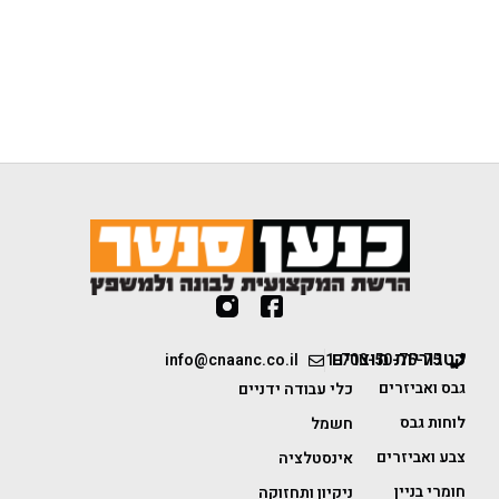
קטגוריות מוצרים
info@cnaanc.co.il
1-700-50-75-75
גבס ואביזרים
כלי עבודה ידניים
לוחות גבס
חשמל
צבע ואביזרים
אינסטלציה
חומרי בניין
ניקיון ותחזוקה