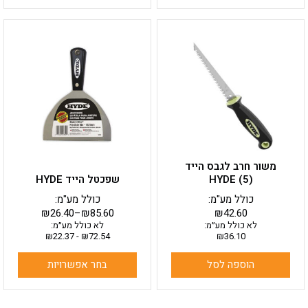
למוצר
זה
יש
מספר
סוגים.
ניתן
לבחור
את
האפשרויות
בעמוד
משור חרב לגבס הייד
המוצר
HYDE (5)
שפכטל הייד HYDE
כולל מע"מ:
כולל מע"מ:
₪
26.40
–
₪
85.60
₪
42.60
לא כולל מע״מ:
לא כולל מע״מ:
₪
22.37
-
₪
72.54
₪
36.10
הוספה לסל
בחר אפשרויות