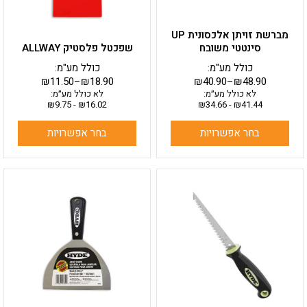
האפשרויות
האפשרויות
בעמוד
בעמוד
מברשת זויתן אלכסונית UP
המוצר
המוצר
סינטטי משובח
שפכטל פלסטיק ALLWAY
כולל מע"מ:
כולל מע"מ:
₪
11.50
–
₪
18.90
₪
40.90
–
₪
48.90
לא כולל מע״מ:
לא כולל מע״מ:
₪
9.75
-
₪
16.02
₪
34.66
-
₪
41.44
בחר אפשרויות
בחר אפשרויות
למוצר
זה
יש
מספר
סוגים.
ניתן
לבחור
את
האפשרויות
בעמוד