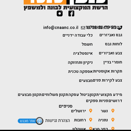
קטגוריות מוצרים
info@cnaanc.co.il
1-700-50-75-75
גבס ואביזרים
כלי עבודה ידניים
לוחות גבס
חשמל
צבע ואביזרים
אינסטלציה
חומרי בניין
ניקיון ותחזוקה
תקרות אקוסטיות
אספקה טכנית
צבע לקירות פנים
מבצעים
מידע מקצועי
תקנון
ביטול עסקה
תקנון משלוחים
תקנון מבצעים
דרושים
פניות ספקים
סניפים
נשר
ירושלים
נתניה
רחובות
הצהרת נגישות
כפר סבא
אשקלון