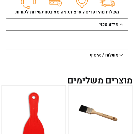
קרמיקה
מקצועי
משלוח מהיר
פריסה ארצית
קניה מאובטחת
שירות לקוחות
2
להבים
מידע טכני
משלוח / איסוף
מוצרים משלימים
למוצר
למוצר
זה
זה
יש
יש
מספר
מספר
סוגים.
סוגים.
ניתן
ניתן
לבחור
לבחור
את
את