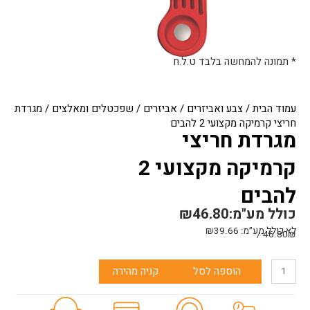
* תמונה להמחשה בלבד ט.ל.ח
עמוד הבית
/
צבע ואביזרים
/
אביזרים
/
שפכטלים ומאלצים
/ מגרדת
חריצי קרמיקה מקצועי 2 להבים
מגרדת חריצי
קרמיקה מקצועי 2
להבים
כולל מע"מ:
46.80
₪
לא כולל מע״מ:
39.66
₪
46.80₪ /
כמות
הוספה לסל
קניה מהירה
של
מגרדת
חריצי