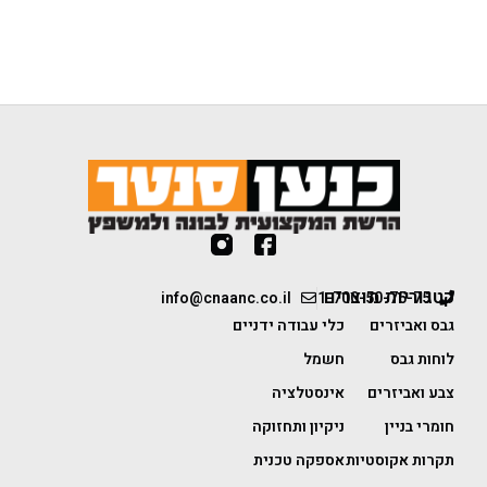
קטגוריות מוצרים
info@cnaanc.co.il
1-700-50-75-75
גבס ואביזרים
כלי עבודה ידניים
לוחות גבס
חשמל
צבע ואביזרים
אינסטלציה
חומרי בניין
ניקיון ותחזוקה
תקרות אקוסטיות
אספקה טכנית