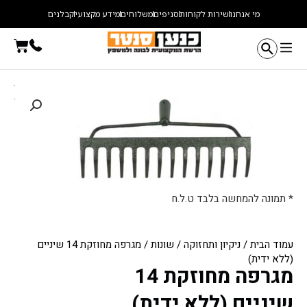
ילוג
מי אנחנו
שירות לקוחות
סניפים
משלוחים
מידע מקצועי
קבלנים
תוכן
עגלת
קניו
* תמונה להמחשה בלבד ט.ל.ח
עמוד הבית
/
ניקיון ותחזוקה
/
שונות
/ מגרפה מחוזקת 14 שיניים
(ללא ידית)
מגרפה מחוזקת 14
שיניים (ללא ידית)