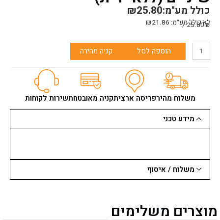
כולל מע"מ:
25.80
₪
לא כולל מע״מ:
21.86
₪
25.80₪ /
כמות
הוספה לסל
קניה מהירה
של
מגרפה
מחוזקת
14
שיניים
משלוח מהיר
פריסה ארצית
קניה מאובטחת
שירות לקוחות
(ללא
ידית)
מידע טכני
משלוח / איסוף
מוצרים משלימים