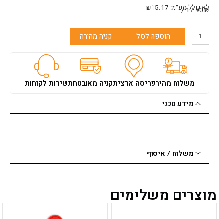
לא כולל מע״מ:
15.17
₪
17.90₪ /
כמות
הוספה לסל
קניה מהירה
של
מגש
צבע
לרולר
"10
משלוח מהיר
פריסה ארצית
קניה מאובטחת
שירות לקוחות
קל
בצבע
מידע טכני
שחור
משלוח / איסוף
מוצרים משלימים
למוצר
למוצר
זה
זה