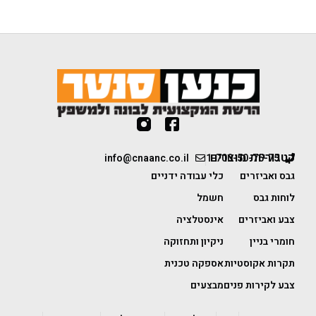
קטגוריות מוצרים
info@cnaanc.co.il
1-700-50-75-75
גבס ואביזרים
כלי עבודה ידניים
לוחות גבס
חשמל
צבע ואביזרים
אינסטלציה
חומרי בניין
ניקיון ותחזוקה
תקרות אקוסטיות
אספקה טכנית
צבע לקירות פנים
מבצעים