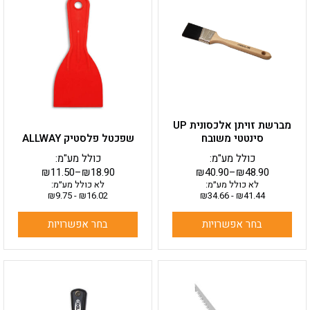
יש
יש
מספר
מספר
סוגים.
סוגים.
ניתן
ניתן
לבחור
לבחור
את
את
האפשרויות
האפשרויות
בעמוד
בעמוד
מברשת זויתן אלכסונית UP
המוצר
המוצר
סינטטי משובח
שפכטל פלסטיק ALLWAY
כולל מע"מ:
כולל מע"מ:
₪
11.50
–
₪
18.90
₪
40.90
–
₪
48.90
לא כולל מע״מ:
לא כולל מע״מ:
₪
9.75
-
₪
16.02
₪
34.66
-
₪
41.44
בחר אפשרויות
בחר אפשרויות
למוצר
זה
יש