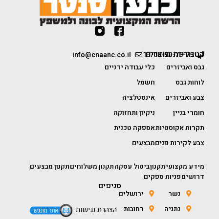
קטגוריות מוצרים
info@cnaanc.co.il
1-700-50-75-75
גבס ואביזרים
כלי עבודה ידניים
לוחות גבס
חשמל
צבע ואביזרים
אינסטלציה
חומרי בניין
ניקיון ותחזוקה
תקרות אקוסטיות
אספקה טכנית
צבע לקירות פנים
מבצעים
מידע מקצועי
תקנון
ביטול עסקה
תקנון משלוחים
תקנון מבצעים
דרושים
פניות ספקים
סניפים
נשר
ירושלים
נתניה
רחובות
הצהרת נגישות