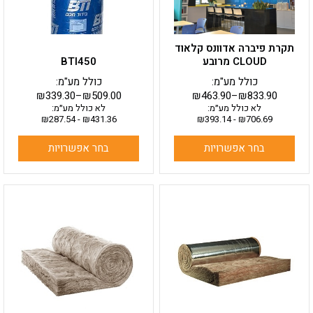
את
את
האפשרויות
האפשרויות
בעמוד
בעמוד
תקרת פיברה אדוונס קלאוד
המוצר
המוצר
CLOUD מרובע
BTI450
כולל מע"מ:
כולל מע"מ:
₪
339.30
–
₪
509.00
₪
463.90
–
₪
833.90
לא כולל מע״מ:
לא כולל מע״מ:
₪
287.54
-
₪
431.36
₪
393.14
-
₪
706.69
בחר אפשרויות
בחר אפשרויות
למוצר
למוצר
זה
זה
יש
יש
מספר
מספר
סוגים.
סוגים.
ניתן
ניתן
לבחור
לבחור
את
את
האפשרויות
האפשרויות