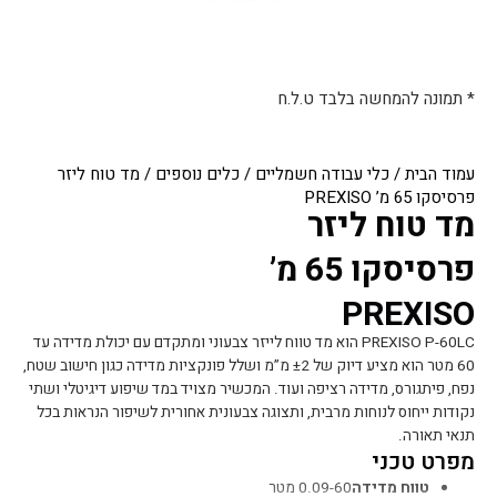
* תמונה להמחשה בלבד ט.ל.ח
עמוד הבית
/
כלי עבודה חשמליים
/
כלים נוספים
/ מד טוח ליזר
פרסיסקו 65 מ’ PREXISO
מד טוח ליזר
פרסיסקו 65 מ’
PREXISO
PREXISO P-60LC הוא מד טווח לייזר צבעוני ומתקדם עם יכולת מדידה עד
60 מטר הוא מציע דיוק של ±2 מ”מ ושלל פונקציות מדידה כגון חישוב שטח,
נפח, פיתגורס, מדידה רציפה ועוד. המכשיר מצויד במד שיפוע דיגיטלי ושתי
נקודות ייחוס לנוחות מרבית, ותצוגה צבעונית אחורית לשיפור הנראות בכל
תנאי תאורה.
מפרט טכני
טווח מדידה
0.09-60 מטר