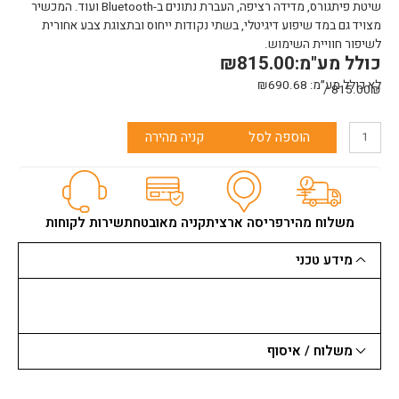
שיטת פיתגורס, מדידה רציפה, העברת נתונים ב-Bluetooth ועוד. המכשיר
מצויד גם במד שיפוע דיגיטלי, בשתי נקודות ייחוס ובתצוגת צבע אחורית
לשיפור חוויית השימוש.
כולל מע"מ:
815.00
₪
לא כולל מע״מ:
690.68
₪
815.00₪ /
כמות
הוספה לסל
קניה מהירה
של
מד
טוח
ליזר
צבעוני
משלוח מהיר
פריסה ארצית
קניה מאובטחת
שירות לקוחות
פרסיסקו
100
מידע טכני
מ'
PREXISO
משלוח / איסוף