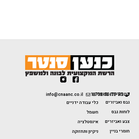
קטגוריות מוצרים
info@cnaanc.co.il
1-700-50-75-75
גבס ואביזרים
כלי עבודה ידניים
לוחות גבס
חשמל
צבע ואביזרים
אינסטלציה
חומרי בניין
ניקיון ותחזוקה