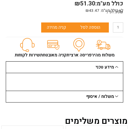
כולל מע"מ:
51.30
₪
לא כולל מע״מ:
43.47
₪
51.30₪ /
כמות
הוספה לסל
קניה מהירה
של
מוט
הארכה
טלסקופי
אלומיניום
משלוח מהיר
פריסה ארצית
קניה מאובטחת
שירות לקוחות
1.5-
3
מידע טכני
מ'
משלוח / איסוף
מוצרים משלימים
למוצר
למוצר