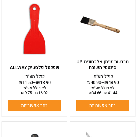
זה
זה
יש
יש
מספר
מספר
סוגים.
סוגים.
ניתן
ניתן
לבחור
לבחור
את
את
האפשרויות
האפשרויות
בעמוד
בעמוד
מברשת זויתן אלכסונית UP
המוצר
המוצר
סינטטי משובח
שפכטל פלסטיק ALLWAY
כולל מע"מ:
כולל מע"מ:
₪
11.50
–
₪
18.90
₪
40.90
–
₪
48.90
לא כולל מע״מ:
לא כולל מע״מ:
₪
9.75
-
₪
16.02
₪
34.66
-
₪
41.44
בחר אפשרויות
בחר אפשרויות
למוצר
זה