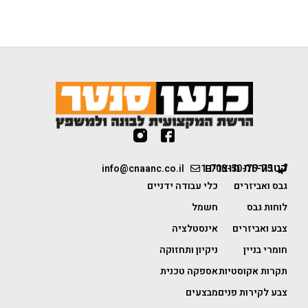
קטגוריות מוצרים
info@cnaanc.co.il
1-700-50-75-75
גבס ואביזרים
כלי עבודה ידניים
לוחות גבס
חשמל
צבע ואביזרים
אינסטלציה
חומרי בניין
ניקיון ותחזוקה
תקרות אקוסטיות
אספקה טכנית
צבע לקירות פנים
מבצעים