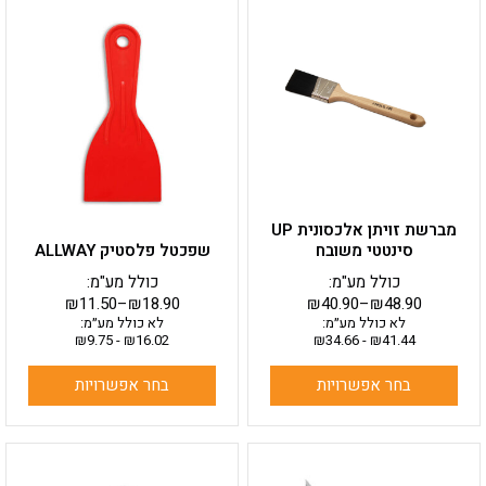
למוצר
למוצר
זה
זה
יש
יש
מספר
מספר
סוגים.
סוגים.
ניתן
ניתן
לבחור
לבחור
את
את
האפשרויות
האפשרויות
בעמוד
בעמוד
מברשת זויתן אלכסונית UP
המוצר
המוצר
סינטטי משובח
שפכטל פלסטיק ALLWAY
כולל מע"מ:
כולל מע"מ:
₪
11.50
–
₪
18.90
₪
40.90
–
₪
48.90
לא כולל מע״מ:
לא כולל מע״מ:
₪
9.75
-
₪
16.02
₪
34.66
-
₪
41.44
בחר אפשרויות
בחר אפשרויות
למוצר
זה