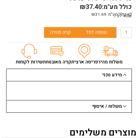
כולל מע"מ:
37.40
₪
לא כולל מע״מ:
31.69
₪
37.40₪ /
כמות
הוספה לסל
קניה מהירה
של
מוט
הארכה
טלסקו'
3
משלוח מהיר
פריסה ארצית
קניה מאובטחת
שירות לקוחות
מ'
מידע טכני
משלוח / איסוף
מוצרים משלימים