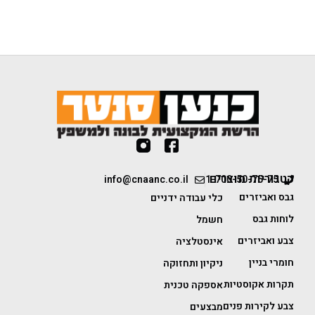
קטגוריות מוצרים
info@cnaanc.co.il
1-700-50-75-75
גבס ואביזרים
כלי עבודה ידניים
לוחות גבס
חשמל
צבע ואביזרים
אינסטלציה
חומרי בניין
ניקיון ותחזוקה
תקרות אקוסטיות
אספקה טכנית
צבע לקירות פנים
מבצעים