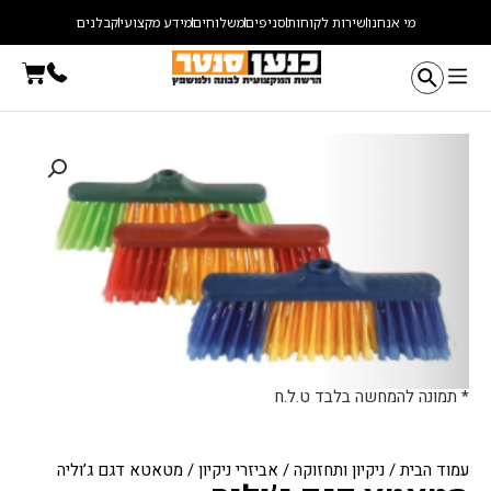
ילוג
מי אנחנו
שירות לקוחות
סניפים
משלוחים
מידע מקצועי
קבלנים
תוכן
עגלת
קניו
* תמונה להמחשה בלבד ט.ל.ח
עמוד הבית
/
ניקיון ותחזוקה
/
אביזרי ניקיון
/ מטאטא דגם ג’וליה