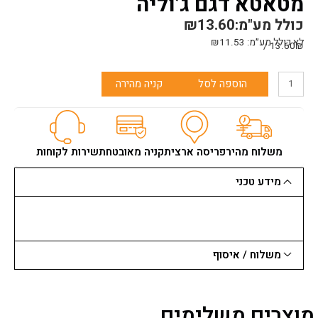
מטאטא דגם ג’וליה
כולל מע"מ:
13.60
₪
לא כולל מע״מ:
11.53
₪
13.60₪ /
כמות
הוספה לסל
קניה מהירה
של
מטאטא
דגם
ג'וליה
משלוח מהיר
פריסה ארצית
קניה מאובטחת
שירות לקוחות
מידע טכני
משלוח / איסוף
מוצרים משלימים