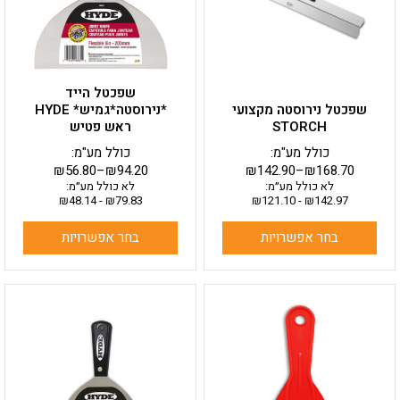
ניתן
ניתן
לבחור
לבחור
את
את
האפשרויות
האפשרויות
בעמוד
בעמוד
שפכטל הייד
המוצר
המוצר
שפכטל נירוסטה מקצועי
*נירוסטה*גמיש* HYDE
STORCH
ראש פטיש
כולל מע"מ:
כולל מע"מ:
₪
56.80
–
₪
94.20
₪
142.90
–
₪
168.70
לא כולל מע״מ:
לא כולל מע״מ:
₪
48.14
-
₪
79.83
₪
121.10
-
₪
142.97
בחר אפשרויות
בחר אפשרויות
למוצר
למוצר
זה
זה
יש
יש
מספר
מספר
סוגים.
סוגים.
ניתן
ניתן