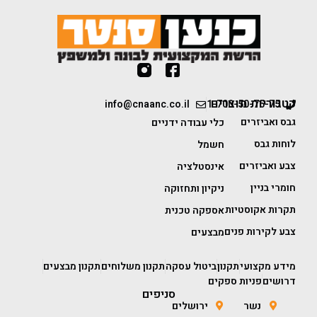
קטגוריות מוצרים
info@cnaanc.co.il
1-700-50-75-75
גבס ואביזרים
כלי עבודה ידניים
לוחות גבס
חשמל
צבע ואביזרים
אינסטלציה
חומרי בניין
ניקיון ותחזוקה
תקרות אקוסטיות
אספקה טכנית
צבע לקירות פנים
מבצעים
מידע מקצועי
תקנון
ביטול עסקה
תקנון משלוחים
תקנון מבצעים
דרושים
פניות ספקים
סניפים
נשר
ירושלים