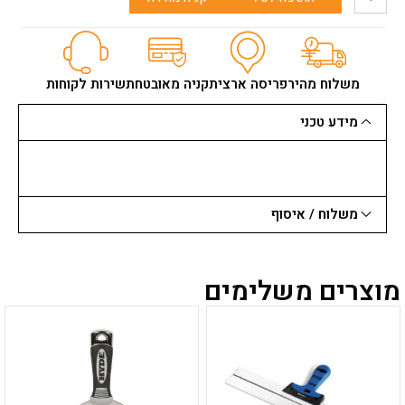
של
מטר
10
מ"א
-
משלוח מהיר
פריסה ארצית
קניה מאובטחת
שירות לקוחות
מקיטה
מידע טכני
משלוח / איסוף
מוצרים משלימים
למוצר
למוצר
זה
זה
יש
יש
מספר
מספר
סוגים.
סוגים.