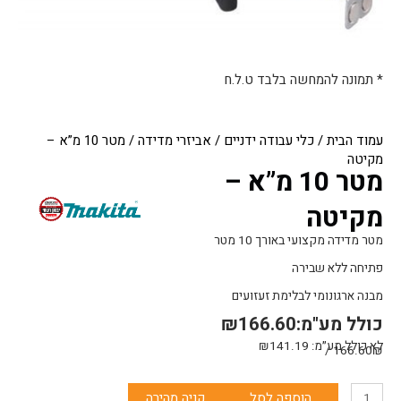
* תמונה להמחשה בלבד ט.ל.ח
עמוד הבית
/
כלי עבודה ידניים
/
אביזרי מדידה
/ מטר 10 מ”א –
מקיטה
מטר 10 מ”א –
מקיטה
מטר מדידה מקצועי באורך 10 מטר
פתיחה ללא שבירה
מבנה ארגונומי לבלימת זעזועים
כולל מע"מ:
166.60
₪
לא כולל מע״מ:
141.19
₪
166.60₪ /
כמות
הוספה לסל
קניה מהירה