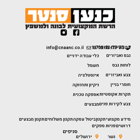
קטגוריות מוצרים
info@cnaanc.co.il
1-700-50-75-75
גבס ואביזרים
כלי עבודה ידניים
לוחות גבס
חשמל
צבע ואביזרים
אינסטלציה
חומרי בניין
ניקיון ותחזוקה
תקרות אקוסטיות
אספקה טכנית
צבע לקירות פנים
מבצעים
מידע מקצועי
תקנון
ביטול עסקה
תקנון משלוחים
תקנון מבצעים
דרושים
פניות ספקים
סניפים
נשר
ירושלים