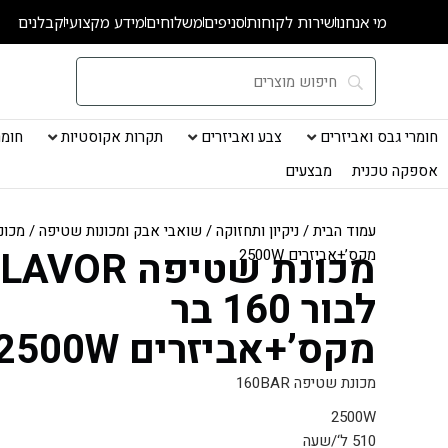
ילוג
מי אנחנו
שירות לקוחות
סניפים
משלוחים
מידע מקצועי
קבלנים
תוכן
חומרי גבס ואביזרים
צבע ואביזרים
תקרות אקוסטיות
חומרי
אספקה טכנית
מבצעים
עמוד הבית
/
ניקיון ותחזוקה
/
שואבי אבק ומכונות שטיפה
מכונת שטיפה LAVOR
מקס’+אביזרים 2500W
לבור 160 בר
מקס’+אביזרים 2500W
מכונת שטיפה 160BAR
2500W
510 ל‘/שעה