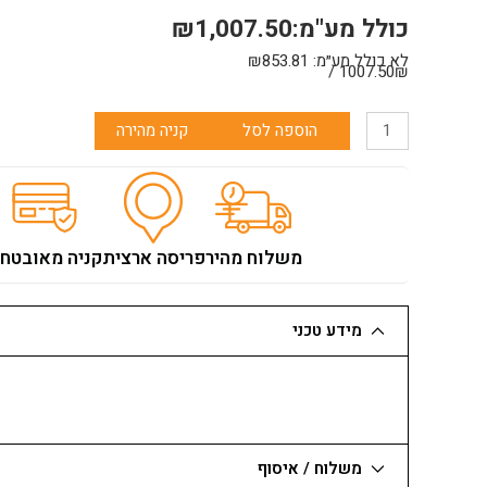
כולל מע"מ:
1,007.50
₪
לא כולל מע״מ:
853.81
₪
1007.50₪ /
כמות
הוספה לסל
קניה מהירה
של
מכונת
שטיפה
LAVOR
לבור
משלוח מהיר
פריסה ארצית
קניה מאובטח
160
בר
מקס'+אביזרים
מידע טכני
2500W
משלוח / איסוף