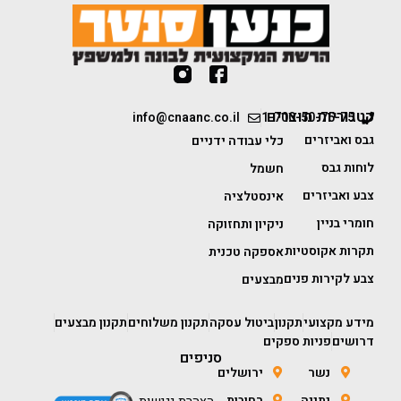
קטגוריות מוצרים
info@cnaanc.co.il
1-700-50-75-75
גבס ואביזרים
כלי עבודה ידניים
לוחות גבס
חשמל
צבע ואביזרים
אינסטלציה
חומרי בניין
ניקיון ותחזוקה
תקרות אקוסטיות
אספקה טכנית
צבע לקירות פנים
מבצעים
מידע מקצועי
תקנון
ביטול עסקה
תקנון משלוחים
תקנון מבצעים
דרושים
פניות ספקים
סניפים
נשר
ירושלים
נתניה
רחובות