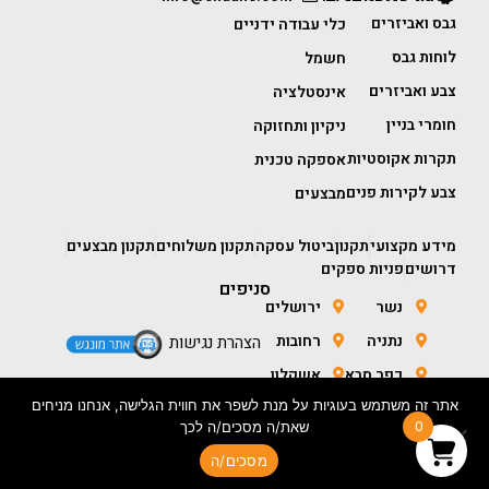
גבס ואביזרים
כלי עבודה ידניים
לוחות גבס
חשמל
צבע ואביזרים
אינסטלציה
חומרי בניין
ניקיון ותחזוקה
תקרות אקוסטיות
אספקה טכנית
צבע לקירות פנים
מבצעים
מידע מקצועי
תקנון
ביטול עסקה
תקנון משלוחים
תקנון מבצעים
דרושים
פניות ספקים
סניפים
נשר
ירושלים
נתניה
רחובות
הצהרת נגישות
כפר סבא
אשקלון
אתר זה משתמש בעוגיות על מנת לשפר את חווית הגלישה, אנחנו מניחים
חולון
באר שבע
0
שאת/ה מסכים/ה לכך
מסכים/ה