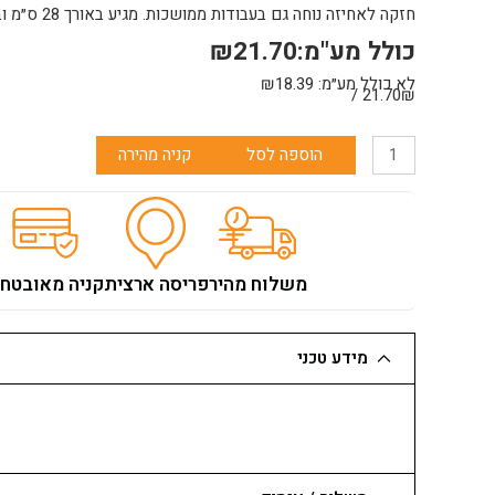
חזקה לאחיזה נוחה גם בעבודות ממושכות. מגיע באורך 28 ס״מ וברוחב 12 ס״מ.
כולל מע"מ:
21.70
₪
לא כולל מע״מ:
18.39
₪
21.70₪ /
כמות
הוספה לסל
קניה מהירה
של
מלץ
מתכת
חלק
ידית
משלוח מהיר
פריסה ארצית
קניה מאובטח
פלסטיק
מידע טכני