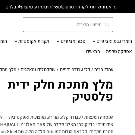
ילוג
מי אנחנו
שירות לקוחות
סניפים
משלוחים
מידע מקצועי
קבלנים
תוכן
חומרי גבס ואביזרים
צבע ואביזרים
תקרות אקוסטיות
חומרי
אספקה טכנית
מבצעים
עמוד הבית
/
כלי עבודה ידניים
/
שפכטלים ומאלגים
/ מלץ מתכת
מלץ מתכת חלק ידית
פלסטיק
הנוסחה המנצחת לעבודה קלה, מהירה, מקצועית ואפקטיבית – היא