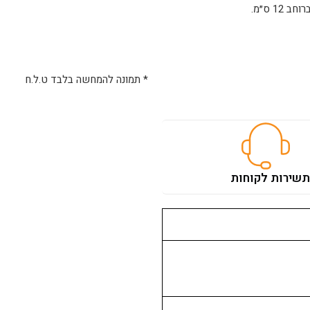
* תמונה להמחשה בלבד ט.ל.ח
ת
שירות לקוחות