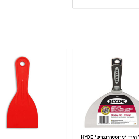
למוצר
למוצר
זה
זה
יש
יש
מספר
מספר
סוגים.
סוגים.
ניתן
ניתן
לבחור
לבחור
את
את
האפשרויות
האפשרויות
בעמוד
בעמוד
המוצר
המוצר
שפכטל הייד *נירוסטה*גמיש* HYDE