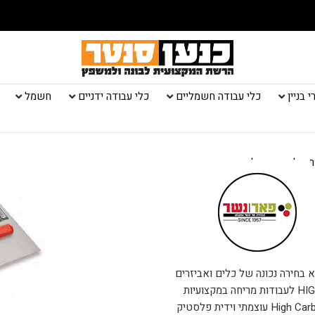
 בניין
כלי עבודה חשמליים
כלי עבודה ידניים
חשמל
 חלק ידית פלסטיק
 בחירה נכונה של כלים ואביזרים
איכותיים! בדיוק כמו מאלג’ פלדה של פאר. מאלג’ HIGH-QUALITY לעבודות מריחה במקצועיות
חסרת תקדים. כל זאת הודות למשטח פלדה מלוטשת High Carbon Steel עוצמתי וידית פלסטיק