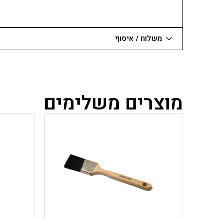
משלוח / איסוף
מוצרים משלימים
למוצר
זה
יש
מספר
סוגים.
ניתן
לבחור
את
האפשרויות