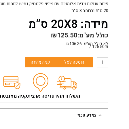
פינות עגולות וידית אלומניום עם ציפוי פלסטיק גמיש לנוחות מו
20 ס״מ וברוחב 8 ס״מ.
מידה: 20X8 ס”מ
כולל מע"מ:
125.50
₪
לא כולל מע״מ:
106.36
₪
125.50₪ /
כמות
הוספה לסל
קניה מהירה
של
מלץ
*סטוקו
נירוסטה*
20*8
משלוח מהיר
פריסה ארצית
קניה מאובטח
טורינו
קטן
מידע טכני