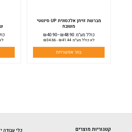
בעמוד
המוצר
מברשת זויתן אלכסונית UP סינטטי
משובח
שפ
כולל מע"מ:
48.90
₪
–
40.90
₪
כול
לא כולל מע״מ:
41.44
₪
-
34.66
₪
לא 
בחר אפשרויות
קטגוריות מוצרים
כלי עבודה יד