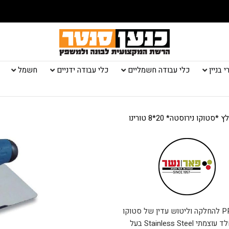
 בניין
כלי עבודה חשמליים
כלי עבודה ידניים
חשמל
/ מלץ *סטוקו נירוסטה* 20*8 טורינו
מאלג’ סטוקו טורינו של פאר. מאלג’ PROFESSIONAL QUALITY להחלקה וליטוש עדין של סטוקו
במקצועיות חסרת תקדים. כל זאת הודות למשטח נירוסטה אל-חלד עוצמתי Stainless Steel בעל