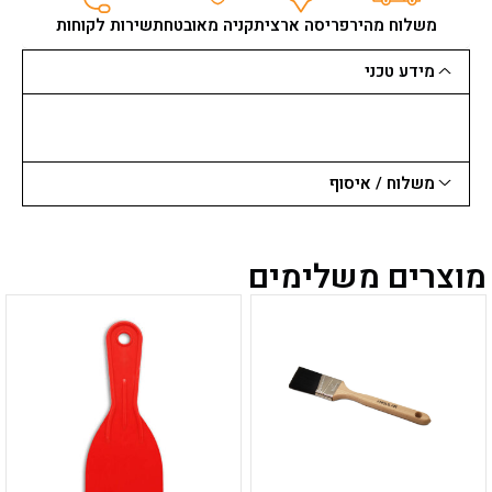
28*12
משלוח מהיר
פריסה ארצית
קניה מאובטחת
שירות לקוחות
טורינו
גדול
מידע טכני
משלוח / איסוף
מוצרים משלימים
למוצר
למוצר
זה
זה
יש
יש
מספר
מספר
סוגים.
סוגים.
ניתן
ניתן
לבחור
לבחור
את
את
האפשרויות
האפשרויות