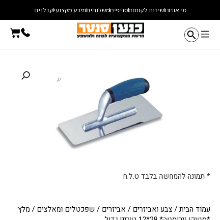
ילוג
מי אנחנו
שירות לקוחות
סניפים
משלוחים
מידע מקצועי
קבלנים
תוכן
עגלת
קניו
* תמונה להמחשה בלבד ט.ל.ח
עמוד הבית
/
צבע ואביזרים
/
אביזרים
/
שפכטלים ומאלצים
/ מלץ
*סטוקו נירוסטה* 28*12 טורינו גדול