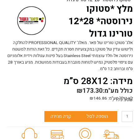
מלץ *סטוקו
נירוסטה* 28*12
טורינו גדול
אלג’ סטוקו טורינו של פאר. מאלג’ PROFESSIONAL QUALITY להחלקה
וליטוש עדין של סטוקו במקצועיות חסרת תקדים. כל זאת הודות למשטח
נירוסטה אל-חלד עוצמתי Stainless Steel בעל פינות עגולות וידית אלומניום
עם ציפוי פלסטיק גמיש לנוחות מוגברת בעבודות ממושכות. מגיע באורך 28
ס״מ וברוחב 12 ס״מ.
מידה: 28X12 ס”מ
כולל מע"מ:
173.30
₪
לא כולל מע״מ:
146.86
₪
173.30₪ /
כמות
הוספה לסל
קניה מהירה
של
מלץ
*סטוקו
נירוסטה*