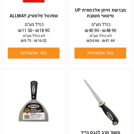
בעמוד
בעמוד
מברשת זויתן אלכסונית UP
המוצר
המוצר
סינטטי משובח
שפכטל פלסטיק ALLWAY
כולל מע"מ:
כולל מע"מ:
₪
11.50
–
₪
18.90
₪
40.90
–
₪
48.90
לא כולל מע״מ:
לא כולל מע״מ:
₪
9.75
-
₪
16.02
₪
34.66
-
₪
41.44
בחר אפשרויות
בחר אפשרויות
למוצר
זה
יש
מספר
סוגים.
ניתן
לבחור
את
האפשרויות
בעמוד
משור חרב לגבס הייד