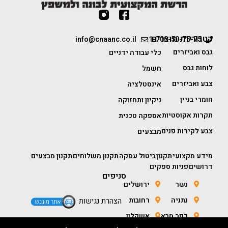
קטגוריות מוצרים
info@cnaanc.co.il
1-700-50-75-75
גבס ואביזרים
כלי עבודה ידניים
לוחות גבס
חשמל
צבע ואביזרים
אינסטלציה
חומרי בניין
ניקיון ותחזוקה
תקרות אקוסטיות
אספקה טכנית
צבע לקירות פנים
מבצעים
מידע מקצועי
תקנון
ביטול עסקה
תקנון משלוחים
תקנון מבצעים
דרושים
פניות ספקים
סניפים
נשר
ירושלים
נתניה
רחובות
הצהרת נגישות
כפר סבא
אשקלון