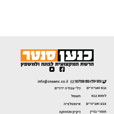
קטגוריות מוצרים
info@cnaanc.co.il
1-700-50-75-75
גבס ואביזרים
כלי עבודה ידניים
לוחות גבס
חשמל
צבע ואביזרים
אינסטלציה
חומרי בניין
ניקיון ותחזוקה