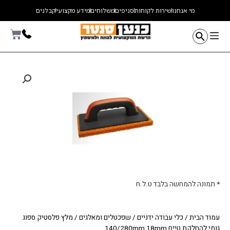
ילוג
מי אנחנו
שירות לקוחות
סניפים
משלוחים
מידע מקצועי
קבלנים
תוכן
עגלת
קניות
* תמונה להמחשה בלבד ט.ל.ח
עמוד הבית
/
כלי עבודה ידניים
/
שפכטלים ומאלגים
/ מלץ פלסטיק ספוג
גומי להחלקת טייח 140/280mm 18mm