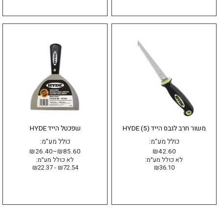
למוצר
זה
יש
מספר
סוגים.
ניתן
לבחור
את
האפשרויות
בעמוד
משור חרב לגבס הייד HYDE (5)
שפכטל הייד HYDE
המוצר
כולל מע"מ:
כולל מע"מ:
₪
26.40
–
₪
85.60
₪
42.60
לא כולל מע״מ:
לא כולל מע״מ:
₪
22.37
-
₪
72.54
₪
36.10
הוספה לסל
בחר אפשרויות