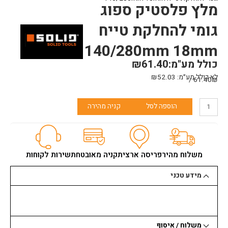
מלץ פלסטיק ספוג
גומי להחלקת טייח
140/280mm 18mm
כולל מע"מ:
61.40
₪
לא כולל מע״מ:
52.03
₪
61.40₪ /
כמות
הוספה לסל
קניה מהירה
של
מלץ
פלסטיק
ספוג
גומי
משלוח מהיר
פריסה ארצית
קניה מאובטחת
שירות לקוחות
להחלקת
טייח
מידע טכני
140/280mm
18mm
משלוח / איסוף