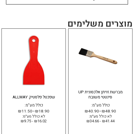
מוצרים משלימים
למוצר
למוצר
זה
זה
יש
יש
מספר
מספר
סוגים.
סוגים.
ניתן
ניתן
לבחור
לבחור
את
את
האפשרויות
האפשרויות
בעמוד
בעמוד
מברשת זויתן אלכסונית UP
המוצר
המוצר
סינטטי משובח
שפכטל פלסטיק ALLWAY
כולל מע"מ:
כולל מע"מ:
₪
11.50
–
₪
18.90
₪
40.90
–
₪
48.90
לא כולל מע״מ:
לא כולל מע״מ:
₪
9.75
-
₪
16.02
₪
34.66
-
₪
41.44
בחר אפשרויות
בחר אפשרויות