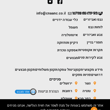
קטגוריות מוצרים
info@cnaanc.co.il
1-700-50-75-75
גבס ואביזרים
כלי עבודה ידניים
לוחות גבס
חשמל
צבע ואביזרים
אינסטלציה
חומרי בניין
ניקיון ותחזוקה
תקרות אקוסטיות
אספקה טכנית
צבע לקירות פנים
מבצעים
מידע מקצועי
תקנון
ביטול עסקה
תקנון משלוחים
תקנון מבצעים
דרושים
פניות ספקים
סניפים
נשר
ירושלים
נתניה
רחובות
הצהרת נגישות
כפר סבא
אשקלון
אתר זה משתמש בעוגיות על מנת לשפר את חווית הגלישה, אנחנו מניחים
חולון
באר שבע