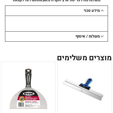
ידית
עץ
מידע טכני
משלוח / איסוף
מוצרים משלימים
למוצר
למוצר
זה
זה
יש
יש
מספר
מספר
סוגים.
סוגים.
ניתן
ניתן
לבחור
לבחור
את
את
האפשרויות
האפשרויות
בעמוד
בעמוד