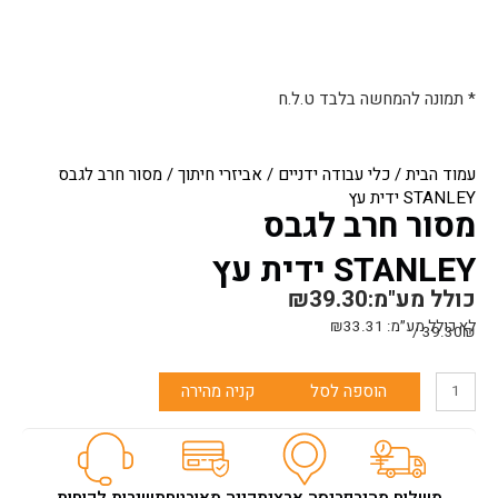
* תמונה להמחשה בלבד ט.ל.ח
עמוד הבית
/
כלי עבודה ידניים
/
אביזרי חיתוך
/ מסור חרב לגבס
STANLEY ידית עץ
מסור חרב לגבס
STANLEY ידית עץ
כולל מע"מ:
39.30
₪
לא כולל מע״מ:
33.31
₪
39.30₪ /
כמות
הוספה לסל
קניה מהירה
של
מסור
חרב
לגבס
STANLEY
משלוח מהיר
פריסה ארצית
קניה מאובטחת
שירות לקוחות