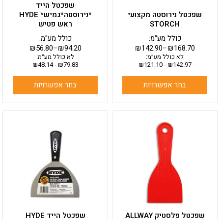
שפכטל הייד
המוצר
המוצר
שפכטל נירוסטה מקצועי
*נירוסטה*גמיש* HYDE
STORCH
ראש פטיש
כולל מע"מ:
כולל מע"מ:
₪
56.80
–
₪
94.20
₪
142.90
–
₪
168.70
לא כולל מע״מ:
לא כולל מע״מ:
₪
48.14
-
₪
79.83
₪
121.10
-
₪
142.97
בחר אפשרויות
בחר אפשרויות
למוצר
למוצר
זה
זה
יש
יש
מספר
מספר
סוגים.
סוגים.
ניתן
ניתן
לבחור
לבחור
את
את
האפשרויות
האפשרויות
בעמוד
בעמוד
שפכטל פלסטיק ALLWAY
שפכטל הייד HYDE
המוצר
המוצר