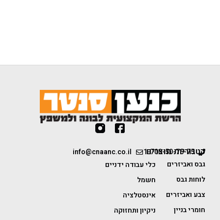
קטגוריות מוצרים
info@cnaanc.co.il
1-700-50-75-75
גבס ואביזרים
כלי עבודה ידניים
לוחות גבס
חשמל
צבע ואביזרים
אינסטלציה
חומרי בניין
ניקיון ותחזוקה