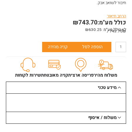
חיבור לשואב אבק.
הרחב תיאור
כולל מע"מ:
743.70
₪
לא כולל מע״מ:
630.25
₪
תכונות
743.70₪ /
חומרים:
מתאים לחציבה בבטון וחומרים אחרים.
נוחות שימוש:
מערכת החלפת מקדחים מהירה וקלה.
כמות
הוספה לסל
קניה מהירה
בטיחות:
תאורת LED מאירה את אזור העבודה לבטיחות מקסימלית.
של
סביבת עבודה:
שליטה במהירות קבועה והתנעה רכה לשליטה ודיוק
מסור
מוגברים.
עגול
מקיטה
"
משלוח מהיר
פריסה ארצית
קניה מאובטחת
שירות לקוחות
1/4
7
מידע טכני
1200W
משלוח / איסוף