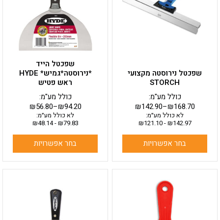
סוגים.
סוגים.
ניתן
ניתן
לבחור
לבחור
את
את
האפשרויות
האפשרויות
בעמוד
בעמוד
שפכטל הייד
המוצר
המוצר
שפכטל נירוסטה מקצועי
*נירוסטה*גמיש* HYDE
STORCH
ראש פטיש
כולל מע"מ:
כולל מע"מ:
₪
56.80
–
₪
94.20
₪
142.90
–
₪
168.70
לא כולל מע״מ:
לא כולל מע״מ:
₪
48.14
-
₪
79.83
₪
121.10
-
₪
142.97
בחר אפשרויות
בחר אפשרויות
למוצר
למוצר
זה
זה
יש
יש
מספר
מספר
סוגים.
סוגים.