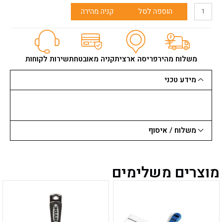
כמות
הוספה לסל
קניה מהירה
של
מסור
קשת
ברזל
"12
משלוח מהיר
פריסה ארצית
קניה מאובטחת
שירות לקוחות
STANLEY
מידע טכני
משלוח / איסוף
מוצרים משלימים
למוצר
למוצר
זה
זה
יש
יש
מספר
מספר