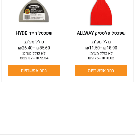
ניתן
ניתן
לבחור
לבחור
את
את
האפשרויות
האפשרויות
בעמוד
בעמוד
שפכטל פלסטיק ALLWAY
שפכטל הייד HYDE
המוצר
המוצר
כולל מע"מ:
כולל מע"מ:
₪
26.40
–
₪
85.60
₪
11.50
–
₪
18.90
לא כולל מע״מ:
לא כולל מע״מ:
₪
22.37
-
₪
72.54
₪
9.75
-
₪
16.02
בחר אפשרויות
בחר אפשרויות