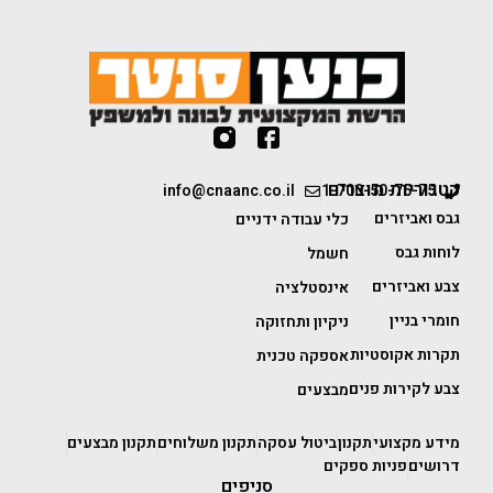
קטגוריות מוצרים
info@cnaanc.co.il
1-700-50-75-75
גבס ואביזרים
כלי עבודה ידניים
לוחות גבס
חשמל
צבע ואביזרים
אינסטלציה
חומרי בניין
ניקיון ותחזוקה
תקרות אקוסטיות
אספקה טכנית
צבע לקירות פנים
מבצעים
מידע מקצועי
תקנון
ביטול עסקה
תקנון משלוחים
תקנון מבצעים
דרושים
פניות ספקים
סניפים